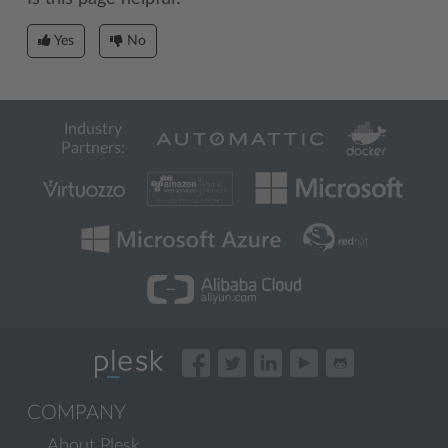
Yes
No
Industry
Partners:
COMPANY
About Plesk