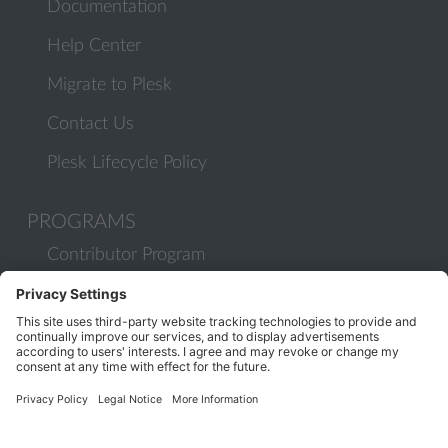
Documentation
Help Center
Migrate to Plesk
Contact Us
Plesk Lifecycle Policy
PROGRAMS
Contributor Program
Partner Program
COMMUNITY
Blog
Forums