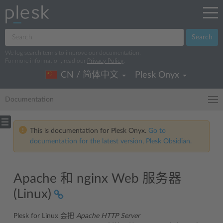
Search
We log search terms to improve our documentation.
For more information, read our
Privacy Policy
.
CN / 简体中文
Plesk Onyx
Documentation
This is documentation for Plesk Onyx.
Go to
documentation for the latest version, Plesk Obsidian.
Apache 和 nginx Web 服务器
(Linux)
Plesk for Linux 会把
Apache HTTP Server