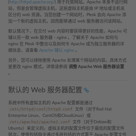
(
http://httpd.apache.org/
) 用于托管网站。Apache 本身不运行网
站，但是会管理虚拟主机，这些虚拟主机是由 IP 地址或主机名
区分的 web 资源。当您创建一个网站时，Plesk 会向 Apache 添
加一个新的虚拟主机，因而能够通过 web 服务器访问该网站。
默认情况下，在交付 web 内容时要获得更好的性能，Apache 可
辅以另一款 web 服务器 -
nginx
。了解关于 Apache 如何与
nginx 在 Plesk 中整合以及如何令 Apache 成为独立服务器的详
细信息，请查看
Apache 辅以 nginx
。
另外，您可以排除使用 Apache 处理某个网站的内容。具体方式
是更改 nginx 模式。详情请参阅
调整 Apache Web 服务器设置
。
默认的 Web 服务器配置
系统中所有虚拟主机的 Apache 配置都是通过
/etc/httpd/conf/httpd.conf
文件（对于Red Hat
Enterprise Linux、CentOS和CloudLinux）或
/etc/apache2/apache2.conf
文件（对于Debian和
Ubuntu）来定义的。虚拟主机的配置文件位于最低的配置文件
层次。使用包括指令通过多层包括的方式置于 Apache 配置文件