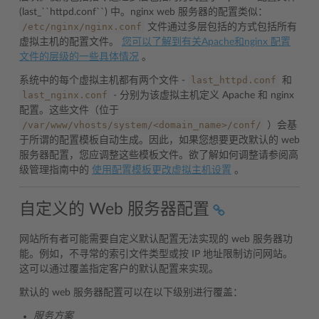
(last_``httpd.conf``) 中。nginx web 服务器的配置类似：
/etc/nginx/nginx.conf
文件通过多层包括的方式包括所有
虚拟主机的配置文件。
您可以了解到有关Apache和nginx 配置
文件的层级的一些具体情况
。
last_httpd.conf
系统中的每个虚拟主机都有两个文件 -
和
last_nginx.conf
- 分别为该虚拟主机定义 Apache 和 nginx
配置。这些文件（位于
/var/www/vhosts/system/<domain_name>/conf/
）会基
于所谓的配置模板自动生成。因此，如果您想要更改默认的 web
服务器配置，您应调整这些模板文件。欲了解如何调整请参阅高
级管理指南中的
使用配置模板更改虚拟主机设置
。
自定义的 Web 服务器配置
网站所有者可能需要自定义默认配置无法实现的 web 服务器功
能。例如，不寻常的索引文件类型或按 IP 地址限制访问网站。
这可以通过覆盖指定客户的默认配置来实现。
默认的 web 服务器配置可以在以下级别进行覆盖：
服务方案