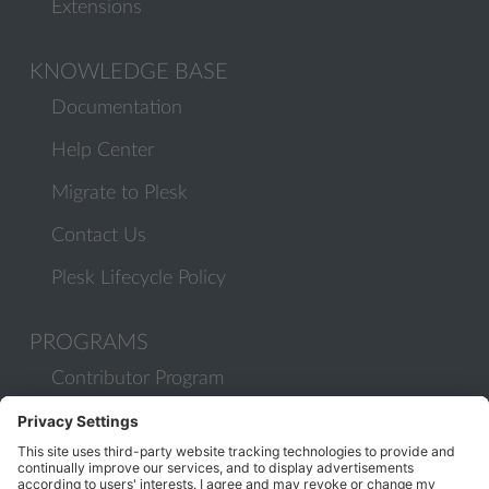
Extensions
KNOWLEDGE BASE
Documentation
Help Center
Migrate to Plesk
Contact Us
Plesk Lifecycle Policy
PROGRAMS
Contributor Program
Partner Program
COMMUNITY