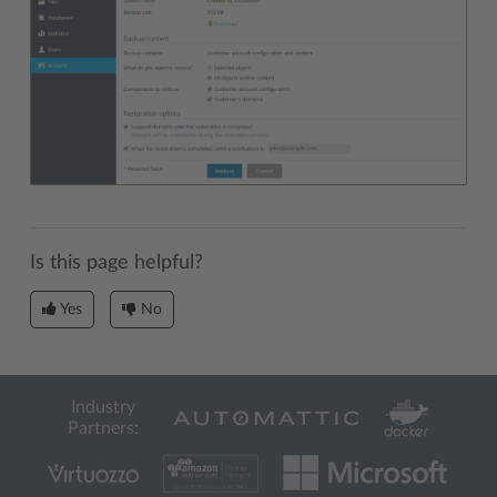
Is this page helpful?
Yes
No
Industry
Partners: