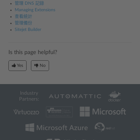
管理 DNS 記錄
Managing Extensions
查看統計
管理備份
Sitejet Builder
Is this page helpful?
Yes
No
Industry
Partners: