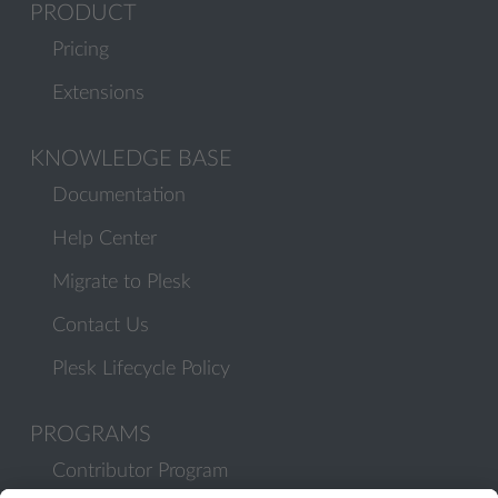
PRODUCT
Pricing
Extensions
KNOWLEDGE BASE
Documentation
Help Center
Migrate to Plesk
Contact Us
Plesk Lifecycle Policy
PROGRAMS
Contributor Program