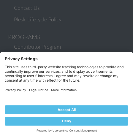
Contact Us
Plesk Lifecycle Policy
PROGRAMS
Contributor Program
Partner Program
COMMUNITY
Blog
Forums
Plesk University
© 2026 WebPros International GmbH. All rights reserved. Plesk and
the Plesk logo are trademarks of WebPros International GmbH.