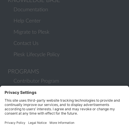
KNOWLEDGE BASE
Documentation
Help Center
Migrate to Plesk
Contact Us
Plesk Lifecycle Policy
PROGRAMS
Contributor Program
Partner Program
COMMUNITY
Blog