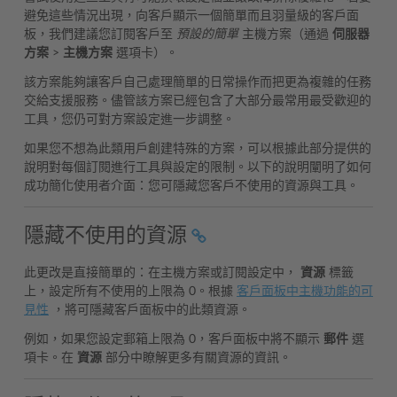
避免這些情況出現，向客戶顯示一個簡單而且羽量級的客戶面
板，我們建議您訂閱客戶至
預設的簡單
主機方案（通過
伺服器
方案
>
主機方案
選項卡）。
該方案能夠讓客戶自己處理簡單的日常操作而把更為複雜的任務
交給支援服務。儘管該方案已經包含了大部分最常用最受歡迎的
工具，您仍可對方案設定進一步調整。
如果您不想為此類用戶創建特殊的方案，可以根據此部分提供的
說明對每個訂閱進行工具與設定的限制。以下的說明闡明了如何
成功簡化使用者介面：您可隱藏您客戶不使用的資源與工具。
隱藏不使用的資源
此更改是直接簡單的：在主機方案或訂閱設定中，
資源
標籤
上，設定所有不使用的上限為 0。根據
客戶面板中主機功能的可
見性
，將可隱藏客戶面板中的此類資源。
例如，如果您設定郵箱上限為 0，客戶面板中將不顯示
郵件
選
項卡。在
資源
部分中瞭解更多有關資源的資訊。