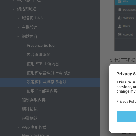
客戶帳戶管理
網站與域名
域名與 DNS
主機設定
網站內容
Presence Builder
內容管理系統
執行下列操
使用 FTP 上傳內容
要設定
使用檔案管理員上傳內容
有子物
設定檔和目錄存取權限
若要設
使用 Git 部署內容
有子物
限制存取內容
更改或
網站描述
裡，可
戶/組。
預覽網站
允許或
Web 應用程式
name>