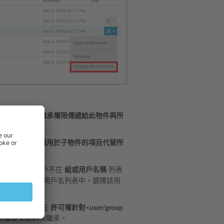
許從父資料夾繼承權限傳遞給此物件與所
取方塊
用此處適用於子物件的項目代替所
如果該組或用戶不在
組或用戶名稱
列表
組將出現在組/用戶名列表中。選擇該用
（許可權列舉在
許可權針對<user/group
可權從父資料夾繼承。