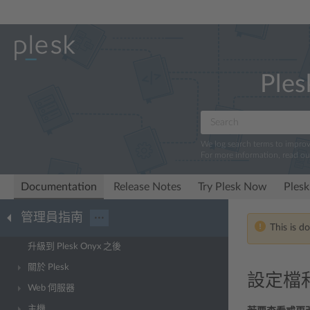
Ples
We log search terms to impro
For more information, read o
Documentation
Release Notes
Try Plesk Now
Plesk
管理員指南
···
This is d
升級到 Plesk Onyx 之後
關於 Plesk
設定檔
Web 伺服器
主機