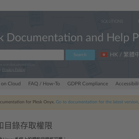
SOLUTIONS
k Documentation and Help P
HK / 繁體
Search
ve our documentation.
ur
Privacy Policy
.
 on Cloud
FAQ / How-To
GDPR Compliance
Accessibil
ocumentation for Plesk Onyx.
Go to documentation for the latest version,
和目錄存取權限