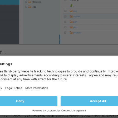
作：
檔或資料夾繼承父資料夾的許可權（如果原來沒有），可選擇核取方塊
允
件。包括在此明確定義的這些項
。
定包含在此資料夾內的檔與資料夾繼承您指定的資料夾許可權，可選擇核
件上的許可權項目
。
移除一組或一個用戶的許可權，可在
組或用戶名稱
列表裡點按所需名稱。
從位於清單上面的功能表裡選擇所需使用者或組並點按
：此時該用戶/
拒絕所選組/用戶使用權限，可選擇許可權相對應的
允許
或
拒絕
核取方塊
 ** 下）。如果 **允許
或
拒絕
欄裡的核取方塊顯示為灰色，表示相應的許