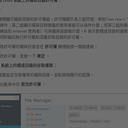
 Linux 系統上的檔和目錄許可權：
。
欄裡顯示檔與目錄的許可權組。許可權顯示為三組符號，例如“rwx rwx 
操作；第二組顯示檔與目錄隸屬的使用者組可以操作什麼；而第三組則顯
網站的 Internet 使用者）可用檔與目錄做什麼。R 表示對檔或目錄的
表明對檔的執行許可權和深層存取目錄的許可權。
修改許可權的檔與目錄並在
許可權
欄裡點按一個超連結。
修改許可權，並按一下
確定
。
ows 系統上的檔或目錄的存取權限：
需要設定存取權限的檔與目錄，並點按相應行的箭頭。
式功能表中的
更改許可權
。