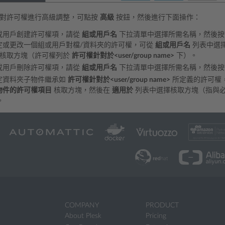
要對許可權進行高級調整，可點按
高級
按鈕，然後進行下面操作：
或用戶創建許可權項，請從
組或用戶名
下拉清單中選擇所需名稱，然後
定或更改一個組或用戶對檔/資料夾的許可權，可從
組或用戶名
列表中選
核取方塊（許可權列於
許可權針對於<user/group name>
下）。
或用戶刪除許可權項，請從
組或用戶名
下拉清單中選擇所需名稱，然後
定資料夾子物件繼承如
許可權針對於<user/group name>
所定義的許可權
物件的許可權項目
核取方塊，然後在
適用於
列表中選擇核取方塊（指與
。
COMPANY
PRODUCT
About Plesk
Pricing