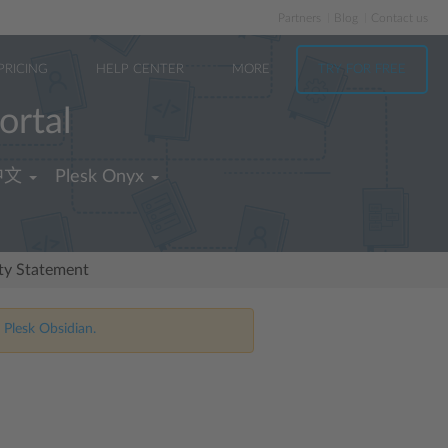
Partners
Blog
Contact us
PRICING
HELP CENTER
MORE
TRY FOR FREE
ortal
中文
Plesk Onyx
ity Statement
 Plesk Obsidian.