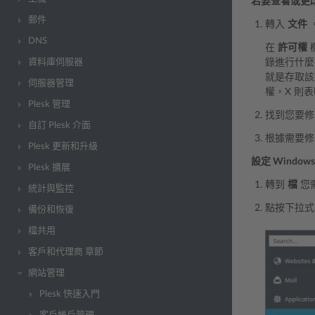
若要查看或更改
郵件
轉入
文件
DNS
在
許可權
資料庫伺服器
錄進行什麼
就是存取該
伺服器管理
權，X 則
Plesk 管理
找到您要
自訂 Plesk 介面
根據需要
Plesk 更新和升級
設定 Wind
Plesk 擴展
轉到
檔
您
統計與監控
點按下拉
備份和恢復
檔共用
客戶和代理商 章節
網站管理
Plesk 快速入門