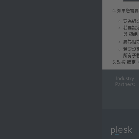
如果您需
要為組
若要設
與
拒絕
要為組
若要設
所有子
點按
確定
Industry
Partners: