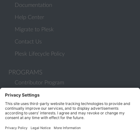
Documentation
Help Center
Migrate to Plesk
Contact Us
Plesk Lifecycle Policy
PROGRAMS
Contributor Program
Partner Program
COMMUNITY
Blog
Forums