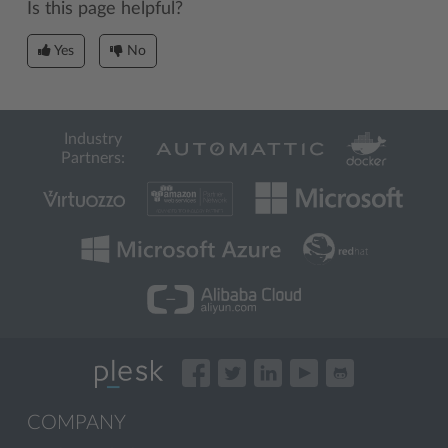
Is this page helpful?
Yes
No
Industry
Partners:
COMPANY