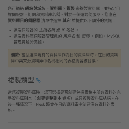
您可通過
網站與域名
>
資料庫
>
複製
來複製資料庫，並指定目
標伺服器、訂閱和資料庫名稱。對於一個遠端伺服器，您應在
資料庫目的伺服器
清單中選擇
其它
並提供以下額外的資訊：
遠端伺服器的
主機名稱
或
IP
地址
。
遠端資料庫伺服器管理員的
用戶名
和
密碼
。例如，MySQL
管理員驗證憑據。
備註:
當您選擇現有的資料庫作為目的資料庫時，在目的資料
庫中與來源資料庫中名稱相同的表格將會被替換。
複製類型
當您複製資料庫時，您可選擇是否創建包括表格中所有資料的完
整資料庫副本（
創建完整副本
選項）或只複製資料庫結構。在
後一種情況下，Plesk 將會在目的資料庫中創建沒有資料的表
格。