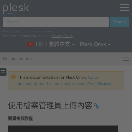
Search
We log search terms to improve our documentation.
For more information, read our
Privacy Policy
.
HK / 繁體中文
Plesk Onyx
Documentation
This is documentation for Plesk Onyx.
Go to
documentation for the latest version, Plesk Obsidian.
使用檔案管理員上傳內容
觀看視頻教程