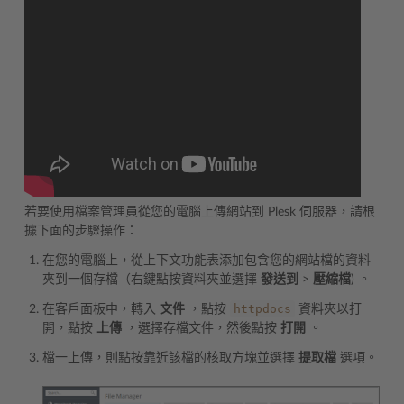
若要使用檔案管理員從您的電腦上傳網站到 Plesk 伺服器，請根
據下面的步驟操作：
在您的電腦上，從上下文功能表添加包含您的網站檔的資料
夾到一個存檔（右鍵點按資料夾並選擇
發送到
>
壓縮檔
) 。
httpdocs
在客戶面板中，轉入
文件
，點按
資料夾以打
開，點按
上傳
，選擇存檔文件，然後點按
打開
。
檔一上傳，則點按靠近該檔的核取方塊並選擇
提取檔
選項。