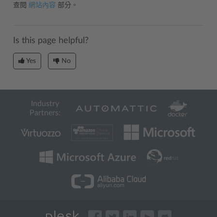
查閱
網站內容
部分。
Is this page helpful?
Yes
No
Industry
Partners: