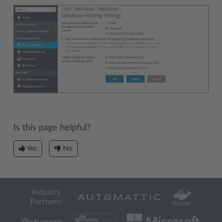
Is this page helpful?
Yes
No
Industry
Partners: