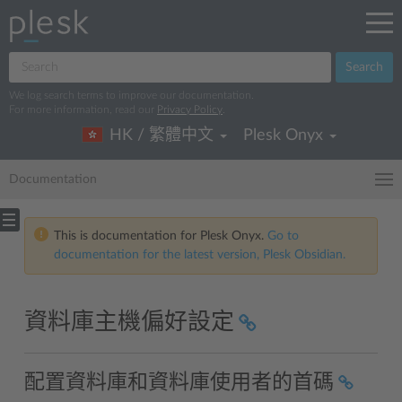
Search
We log search terms to improve our documentation.
For more information, read our
Privacy Policy
.
HK / 繁體中文
Plesk Onyx
Documentation
This is documentation for Plesk Onyx.
Go to
documentation for the latest version, Plesk Obsidian.
資料庫主機偏好設定
配置資料庫和資料庫使用者的首碼