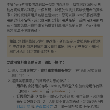
不管Plesk使用者何時創建一個新的資料庫，您都可以讓Plesk自
動為資料庫名稱添加一個首碼，以便於查找隸屬該使用者的資料
庫。對於資料庫用戶名稱也是如此。您可以讓Plesk只將首碼應
用到資料庫名稱，或只應用到資料庫用戶名稱，或同時應用到兩
者。如果您啟用資料庫名稱或資料庫用戶名稱首碼，Plesk使用
者將無法移除該首碼。
備註:
您對這些設定進行更改後，新的設定只會被應用到您進
行更改後所創建的資料庫和資料庫使用者。這些設定不會回
溯性地應用到之前創建的對象。
要啟用資料庫名稱首碼，請如下操作：
進入
工具與設定
>
資料庫主機偏好設定
（在“應用程式與資
料庫”下）。
選擇與您要添加的首碼相對應的按鈕：
用戶名
會將用於存取 Plesk 的用戶登入名加底線用作首碼
admin_
johndoe_
（例如，
或
）。
訂閱的外部 ID
會將一個特定的外部 ID 用作首碼。必須事
先配置好該外部 ID，否則將不會添加首碼。當您通過 API
創建訂閱
或
更改其設定
時可將一個外部 ID 分配給該訂