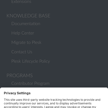
Extensions
KNOWLEDGE BASE
Documentation
Help Center
Migrate to Plesk
Contact Us
Plesk Lifecycle Policy
PROGRAMS
Contributor Program
Partner Program
COMMUNITY