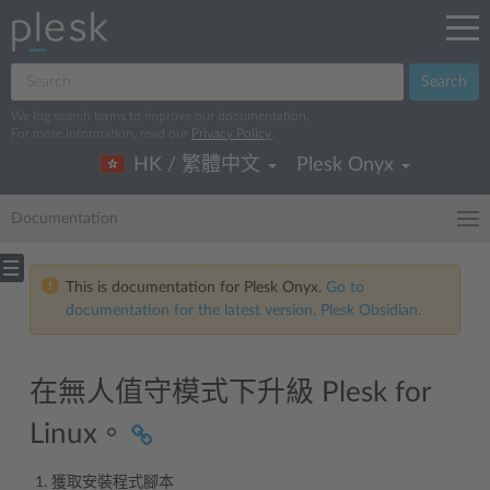
Search
We log search terms to improve our documentation.
For more information, read our
Privacy Policy
.
HK / 繁體中文
Plesk Onyx
Documentation
This is documentation for Plesk Onyx.
Go to
documentation for the latest version, Plesk Obsidian.
在無人值守模式下升級 Plesk for
Linux。
獲取安裝程式腳本