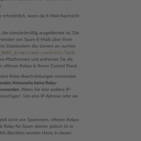
.
r erforderlich, wenn die E-Mail-Nachricht
, die standardmäßig ausgeblendet ist. Die
ersenden von Spam-E-Mails über Ihren
 im Dateisystem des Servers an, suchen
_ROOT_D/var/root.controls.lock
s-Plattformen) und entfernen Sie die
s offenen Relays in Ihrem Control Panel.
 keine Relay-Beschränkungen verwenden
genden Netzwerke keine Relay-
Anwenden
. Wenn Sie eine weitere IP-
hinzufügen“. Um eine IP-Adresse oder ein
nziell nicht von Spammern, offenen Relays
s Relay für Spam dienen, jedoch ist er
S-Blacklists werden Hosts in diesen