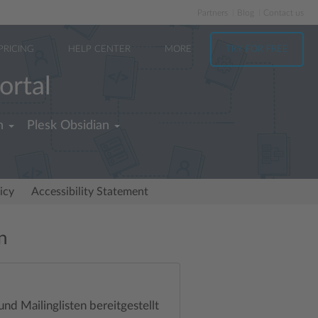
Partners
Blog
Contact us
PRICING
HELP CENTER
MORE
TRY FOR FREE
ortal
h
Plesk Obsidian
icy
Accessibility Statement
n
nd Mailinglisten bereitgestellt