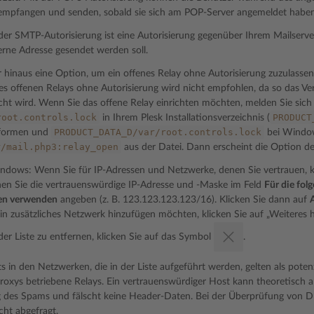
 empfangen und senden, sobald sie sich am POP-Server angemeldet haben
 der SMTP-Autorisierung ist eine Autorisierung gegenüber Ihrem Mailserve
erne Adresse gesendet werden soll.
r hinaus eine Option, um ein offenes Relay ohne Autorisierung zuzulassen
s offenen Relays ohne Autorisierung wird nicht empfohlen, da so das V
cht wird. Wenn Sie das offene Relay einrichten möchten, melden Sie sich
root.controls.lock
PRODUCT
in Ihrem Plesk Installationsverzeichnis (
PRODUCT_DATA_D/var/root.controls.lock
ttformen und
bei Window
r/mail.php3:relay_open
aus der Datei. Dann erscheint die Option de
Windows: Wenn Sie für IP-Adressen und Netzwerke, denen Sie vertrauen,
en Sie die vertrauenswürdige IP-Adresse und -Maske im Feld
Für die fol
en verwenden
angeben (z. B. 123.123.123.123/16). Klicken Sie dann auf
in zusätzliches Netzwerk hinzufügen möchten, klicken Sie auf „Weiteres 
er Liste zu entfernen, klicken Sie auf das Symbol
.
s in den Netzwerken, die in der Liste aufgeführt werden, gelten als pote
roxys betriebene Relays. Ein vertrauenswürdiger Host kann theoretisch al
 des Spams und fälscht keine Header-Daten. Bei der Überprüfung von DN
ht abgefragt.