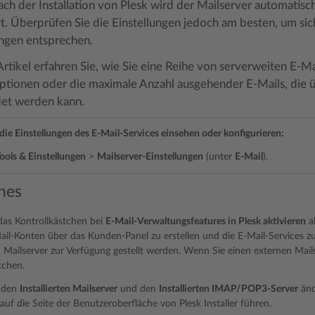
ch der Installation von Plesk wird der Mailserver automatisc
t. Überprüfen Sie die Einstellungen jedoch am besten, um sich
ngen entsprechen.
rtikel erfahren Sie, wie Sie eine Reihe von serverweiten E-Ma
ptionen oder die maximale Anzahl ausgehender E-Mails, die ü
et werden kann.
die Einstellungen des E-Mail-Services einsehen oder konfigurieren:
ools & Einstellungen
>
Mailserver-Einstellungen
(unter
E-Mail
).
nes
das Kontrollkästchen bei
E-Mail-Verwaltungsfeatures in Plesk aktivieren
ak
ail-Konten über das Kunden-Panel zu erstellen und die E-Mail-Services 
 Mailserver zur Verfügung gestellt werden. Wenn Sie einen externen Mail
tchen.
 den
Installierten Mailserver
und den
Installierten IMAP/POP3-Server
änd
 auf die Seite der Benutzeroberfläche von Plesk Installer führen.