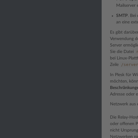
Mailserver
SMTP
. Bei
an eine ext
Es gibt darübe
Verwendung de
Server ermögli
Sie die Datei
bei Linux-Pla
/serve
Zeile
In Plesk für 
möchten, könn
Beschränkung
Adresse oder e
Netzwerk aus d
Die Relay-Host
oder offenen P
nicht Ursprung
Netzwerken nic