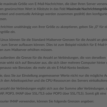
ie maximale Größe von E-Mail-Nachrichten, die über Ihren Server verse
den gewünschten Wert in Kilobyte in das Feld
Maximale Nachrichtengröß
entext und eventuelle Anhänge werden zusammen gezählt) den konfigurie
esen.
hrichten unabhängig von ihrer Größe zu akzeptieren, geben Sie „0“ für 
ngröße ein.
r Linux können Sie die Standard-Mailserver-Grenzen für die Anzahl an gle
 zum Server aufbauen können. Dies ist zum Beispiel nützlich für E-Mail-Ho
en zum Mailserver erhöhen müssen.
außerdem die Grenze für die Anzahl an Verbindungen, die von derselben 
enze wirkt sich auf Benutzer aus, die sich über mehrere Computer hinter 
genauso wie Benutzer, die mehr als ein E-Mail-Konto besitzen.
e, dass Sie zur Einstellung angemessener Werte nicht nur die mögliche 
h den Arbeitsspeicher und die CPU-Ressourcen des Servers einkalkulieren
nzahl der Verbindungen ergibt sich aus der Summe aller Verbindungen, d
P, POP3, IMAP über SSL/TLS oder POP3 über SSL/TLS). Somit gilt eine ei
ourier IMAP verwenden, können Sie folgende Grenzen angeben: