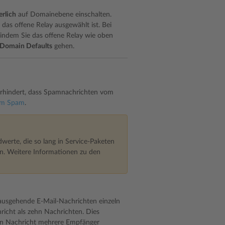
rlich
auf Domainebene einschalten.
das offene Relay ausgewählt ist. Bei
, indem Sie das offene Relay wie oben
Domain Defaults
gehen.
erhindert, dass Spamnachrichten vom
em Spam
.
werte, die so lang in Service-Paketen
. Weitere Informationen zu den
t ausgehende E-Mail-Nachrichten einzeln
richt als zehn Nachrichten. Dies
gen Nachricht mehrere Empfänger