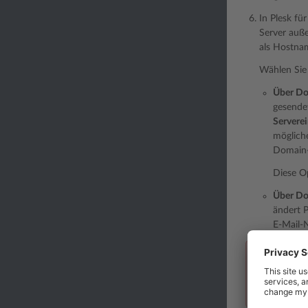
In Plesk fü
Server auß
als Hostna
Wählen Sie 
Über Do
gesende
Serverei
möglich
Domain-I
Diese Op
Über Do
ändert 
E-Mail-
Warnung
Wenn Sie die
der E-Mail-Z