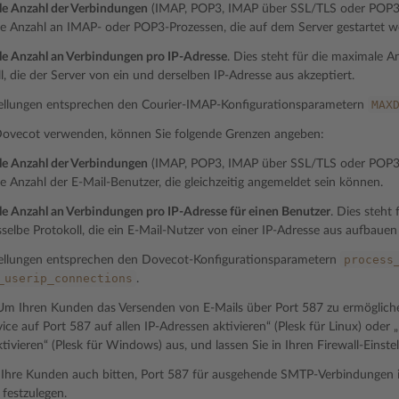
e Anzahl der Verbindungen
(IMAP, POP3, IMAP über SSL/TLS oder POP3 ü
e Anzahl an IMAP- oder POP3-Prozessen, die auf dem Server gestartet 
e Anzahl an Verbindungen pro IP-Adresse
. Dies steht für die maximale 
l, die der Server von ein und derselben IP-Adresse aus akzeptiert.
MAX
tellungen entsprechen den Courier-IMAP-Konfigurationsparametern
ovecot verwenden, können Sie folgende Grenzen angeben:
e Anzahl der Verbindungen
(IMAP, POP3, IMAP über SSL/TLS oder POP3 ü
 Anzahl der E-Mail-Benutzer, die gleichzeitig angemeldet sein können.
e Anzahl an Verbindungen pro IP-Adresse für einen Benutzer
. Dies steht
selbe Protokoll, die ein E-Mail-Nutzer von einer IP-Adresse aus aufbauen
process
tellungen entsprechen den Dovecot-Konfigurationsparametern
_userip_connections
.
 Um Ihren Kunden das Versenden von E-Mails über Port 587 zu ermögliche
ce auf Port 587 auf allen IP-Adressen aktivieren“ (Plesk für Linux) oder 
tivieren“ (Plesk für Windows) aus, und lassen Sie in Ihren Firewall-Einst
Ihre Kunden auch bitten, Port 587 für ausgehende SMTP-Verbindungen in
festzulegen.