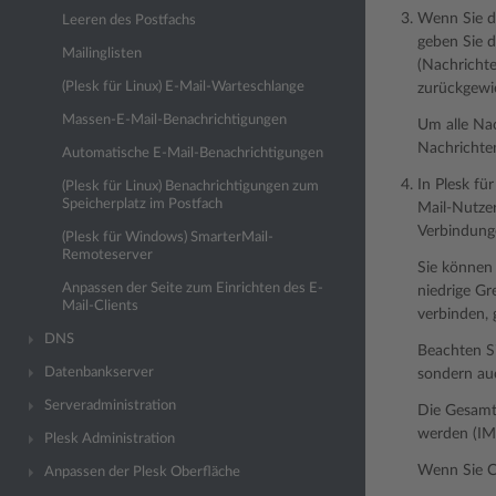
Wenn Sie d
Leeren des Postfachs
geben Sie 
Mailinglisten
(Nachricht
(Plesk für Linux) E-Mail-Warteschlange
zurückgewi
Massen-E-Mail-Benachrichtigungen
Um alle Nac
Nachrichte
Automatische E-Mail-Benachrichtigungen
In Plesk fü
(Plesk für Linux) Benachrichtigungen zum
Speicherplatz im Postfach
Mail-Nutzer
Verbindung
(Plesk für Windows) SmarterMail-
Remoteserver
Sie können 
Anpassen der Seite zum Einrichten des E-
niedrige Gr
Mail-Clients
verbinden, 
DNS
Beachten Si
Datenbankserver
sondern auc
Serveradministration
Die Gesamta
werden (IMA
Plesk Administration
Wenn Sie C
Anpassen der Plesk Oberfläche