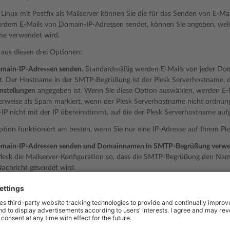
r Linux mit Postfix als Mailserver können Sie die für das Senden von E-M
erdem E-Mails von Domain-IP-Adressen sendet, können Sie angeben, w
me verwendet wird.
aus diesen drei Optionen:
main-IP-Adressen senden
. Standardmäßig werden E-Mails von jeder Do
t. Der Hostname in der SMTP-Begrüßung ist der Plesk Serverhostname, 
nstellungen
angegeben ist. Wenn Sie diese Option auswählen, werden E-M
erweise als Spam markiert, wenn der Plesk Serverhostname nicht ordnun
P nicht mit der IP übereinstimmt, auf die der Plesk Serverhostname aufg
tion funktioniert am besten, wenn Sie nur eine IP-Adresse auf Ihrem Ple
main-IP-Adressen senden und Domainnamen in SMTP-Begrüßung verw
Plesk die Mailserver-Konfiguration so, dass die SMTP-Begrüßung den Nam
Nachricht gesendet wird.
se Option auswählen, werden E-Mails von einigen oder allen Domains m
ielserver
cbl
verwendet und mehr als eine Domain auf dem Plesk Server di