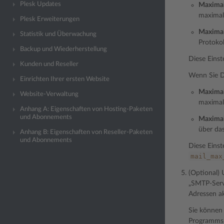
Plesk Updates
Maximal
maximal
Plesk Erweiterungen
Maximal
Statistik und Überwachung
Protokol
Backup und Wiederherstellung
Diese Eins
Kunden und Reseller
Wenn Sie D
Einrichten Ihrer ersten Website
Maximal
Website-Verwaltung
maximale
Anhang A: Eigenschaften von Hosting-Paketen
und Abonnements
Maximal
über das
Anhang B: Eigenschaften von Reseller-Paketen
und Abonnements
Diese Eins
mail_max
(Optional)
„SMTP-Servi
Adressen ak
Sie können 
Programms 