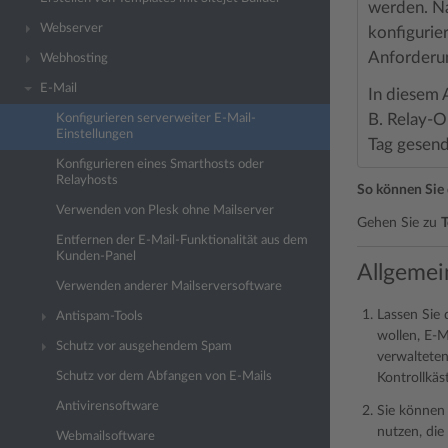
werden. Na
Webserver
konfigurier
Anforderu
Webhosting
E-Mail
In diesem A
B. Relay-O
Konfigurieren serverweiter E-Mail-
Einstellungen
Tag gesend
Konfigurieren eines Smarthosts oder
Relayhosts
So können Sie 
Verwenden von Plesk ohne Mailserver
Gehen Sie zu
T
Entfernen der E-Mail-Funktionalität aus dem
Kunden-Panel
Allgemei
Verwenden anderer Mailserversoftware
Lassen Sie 
Antispam-Tools
wollen, E-M
Schutz vor ausgehendem Spam
verwalteten
Schutz vor dem Abfangen von E-Mails
Kontrollkäs
Antivirensoftware
Sie können
nutzen, die
Webmailsoftware