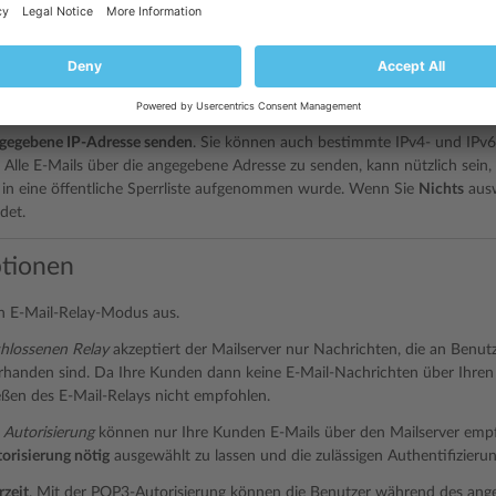
die Serverauslastung deutlich gesteigert, wenn Sie diese Option auf Plesk
 als 100) gehostet werden.
unktioniert am besten, wenn Sie jeder Domain, die auf dem Plesk Server g
ie Anzahl der Domains auf dem Server nicht sehr hoch ist.
ngegebene IP-Adresse senden
. Sie können auch bestimmte IPv4- und IPv6
Alle E-Mails über die angegebene Adresse zu senden, kann nützlich sein,
 in eine öffentliche Sperrliste aufgenommen wurde. Wenn Sie
Nichts
ausw
det.
tionen
n E-Mail-Relay-Modus aus.
hlossenen Relay
akzeptiert der Mailserver nur Nachrichten, die an Benutze
rhanden sind. Da Ihre Kunden dann keine E-Mail-Nachrichten über Ihr
eßen des E-Mail-Relays nicht empfohlen.
 Autorisierung
können nur Ihre Kunden E-Mails über den Mailserver emp
orisierung nötig
ausgewählt zu lassen und die zulässigen Authentifizie
zeit
. Mit der POP3-Autorisierung können die Benutzer während des ang