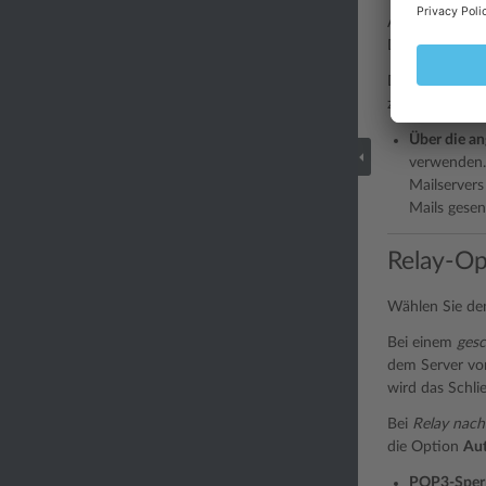
Außerdem wird 
Domains (mehr
Diese Option f
zuweisen und d
Über die a
verwenden. 
Mailservers
Mails gesen
Relay-Op
Wählen Sie de
Bei einem
gesc
dem Server vo
wird das Schli
Bei
Relay nach
die Option
Aut
POP3-Sperr