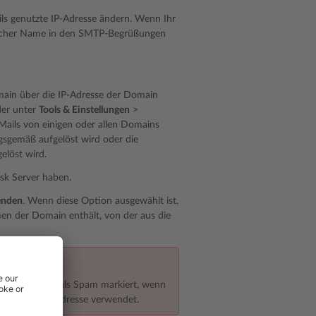
ails genutzte IP-Adresse ändern. Wenn Ihr
elcher Name in den SMTP-Begrüßungen
main über die IP-Adresse der Domain
der unter
Tools & Einstellungen
>
ails von einigen oder allen Domains
gsgemäß aufgelöst wird oder die
elöst wird.
sk Server haben.
enden
. Wenn diese Option ausgewählt ist,
en der Domain enthält, von der aus die
öglicherweise als Spam markiert, wenn
e gleiche IP-Adresse verwendet.