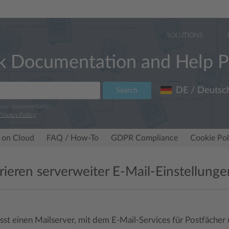
SOLUTIONS
k Documentation and Help P
DE / Deutsc
Search
 our documentation.
Privacy Policy
.
 on Cloud
FAQ / How-To
GDPR Compliance
Cookie Pol
rieren serverweiter E-Mail-Einstellunge
sst einen Mailserver, mit dem E-Mail-Services für Postfächer u