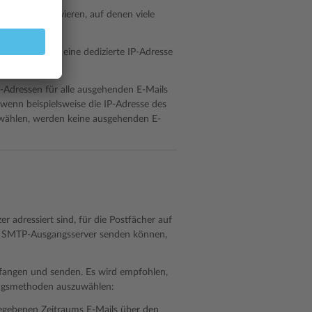
 Servern aktivieren, auf denen viele
ehostet wird, eine dedizierte IP-Adresse
-Adressen für alle ausgehenden E-Mails
 wenn beispielsweise die IP-Adresse des
ählen, werden keine ausgehenden E-
r adressiert sind, für die Postfächer auf
en SMTP-Ausgangsserver senden können,
fangen und senden. Es wird empfohlen,
rungsmethoden auszuwählen:
egebenen Zeitraums E-Mails über den