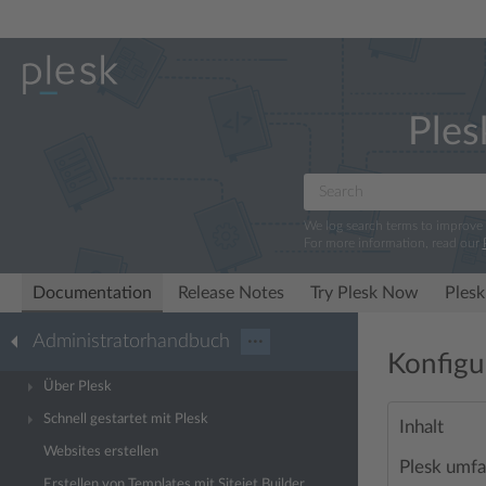
Ples
We log search terms to improve
For more information, read our
Documentation
Release Notes
Try Plesk Now
Plesk
Administratorhandbuch
···
Konfigu
Über Plesk
Schnell gestartet mit Plesk
Inhalt
Websites erstellen
Plesk umfa
Erstellen von Templates mit Sitejet Builder