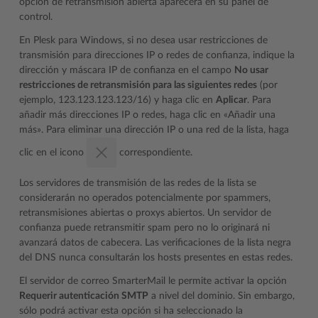
opción de retransmisión abierta aparecerá en su panel de
control.
En Plesk para Windows, si no desea usar restricciones de
transmisión para direcciones IP o redes de confianza, indique la
dirección y máscara IP de confianza en el campo
No usar
restricciones de retransmisión para las siguientes redes
(por
ejemplo, 123.123.123.123/16) y haga clic en
Aplicar
. Para
añadir más direcciones IP o redes, haga clic en «Añadir una
más». Para eliminar una dirección IP o una red de la lista, haga
clic en el icono
correspondiente.
Los servidores de transmisión de las redes de la lista se
considerarán no operados potencialmente por spammers,
retransmisiones abiertas o proxys abiertos. Un servidor de
confianza puede retransmitir spam pero no lo originará ni
avanzará datos de cabecera. Las verificaciones de la lista negra
del DNS nunca consultarán los hosts presentes en estas redes.
El servidor de correo SmarterMail le permite activar la opción
Requerir autenticación SMTP
a nivel del dominio. Sin embargo,
sólo podrá activar esta opción si ha seleccionado la