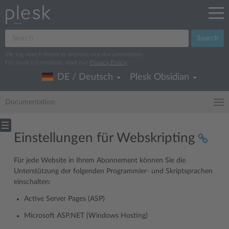
Search
We log search terms to improve our documentation.
For more information, read our
Privacy Policy
.
DE / Deutsch
Plesk Obsidian
Documentation
Einstellungen für Webskripting
Für jede Website in Ihrem Abonnement können Sie die
Unterstützung der folgenden Programmier- und Skriptsprachen
einschalten:
Active Server Pages (ASP)
Microsoft ASP.NET (Windows Hosting)