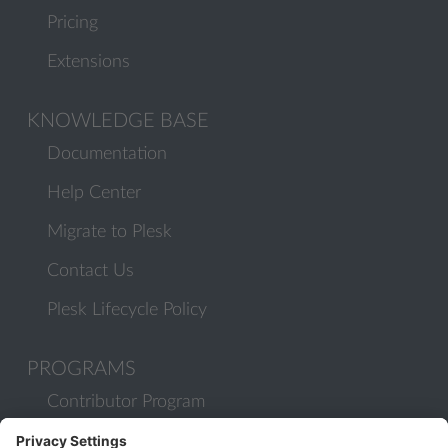
Pricing
Extensions
KNOWLEDGE BASE
Documentation
Help Center
Migrate to Plesk
Contact Us
Plesk Lifecycle Policy
PROGRAMS
Contributor Program
Partner Program