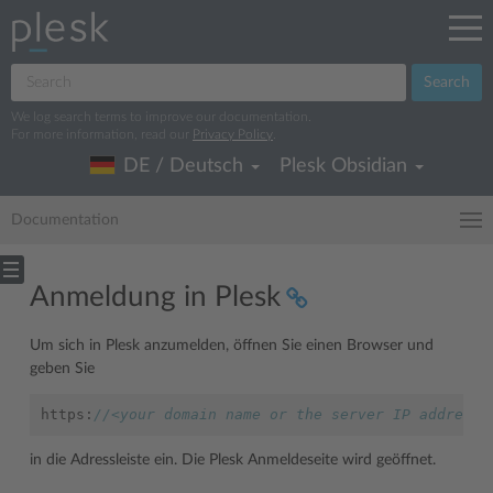
Search
We log search terms to improve our documentation.
For more information, read our
Privacy Policy
.
DE / Deutsch
Plesk Obsidian
Documentation
Anmeldung in Plesk
Um sich in Plesk anzumelden, öffnen Sie einen Browser und
geben Sie
https
:
//<your domain name or the server IP address>
in die Adressleiste ein. Die Plesk Anmeldeseite wird geöffnet.