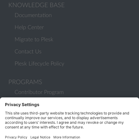
KNOWLEDGE BASE
Documentation
Help Center
Migrate to Plesk
Contact Us
Plesk Lifecycle Policy
PROGRAMS
Contributor Program
Partner Program
COMMUNITY
Blog