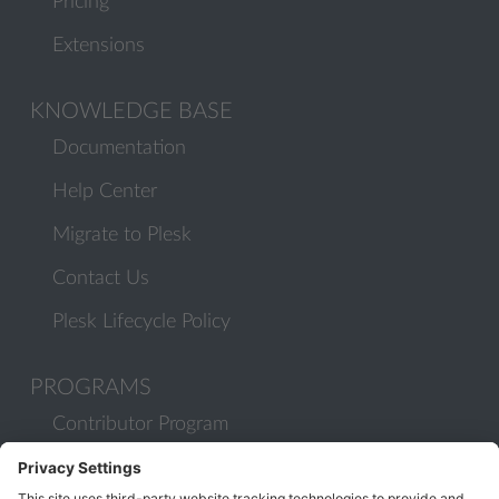
Pricing
Extensions
KNOWLEDGE BASE
Documentation
Help Center
Migrate to Plesk
Contact Us
Plesk Lifecycle Policy
PROGRAMS
Contributor Program
Partner Program