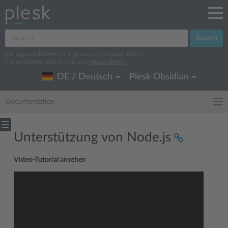
Search
We log search terms to improve our documentation.
For more information, read our
Privacy Policy
.
DE / Deutsch
Plesk Obsidian
Documentation
Unterstützung von Node.js
Video-Tutorial ansehen