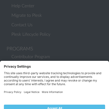
Help Center
Migrate to Plesk
Contact Us
Plesk Lifecycle Policy
PROGRAMS
Contributor Program
Partner Program
COMMUNITY
Blog
Forums
Plesk University