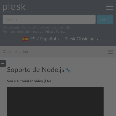
Search
We log search terms to improve our documentation.
For more information, read our
Privacy Policy
.
ES / Español
Plesk Obsidian
Documentation
Soporte de Node.js
Vea el tutorial en vídeo (EN)