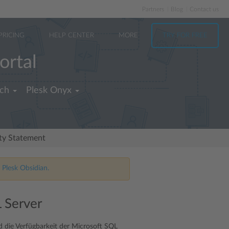
Partners
Blog
Contact us
PRICING
HELP CENTER
MORE
TRY FOR FREE
ortal
ch
Plesk Onyx
ity Statement
 Plesk Obsidian.
 Server
 die Verfügbarkeit der Microsoft SQL