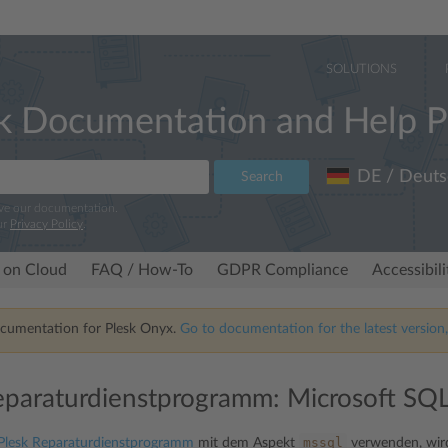
SOLUTIONS
k Documentation and Help P
DE / Deuts
Search
ove our documentation.
ur
Privacy Policy
.
 on Cloud
FAQ / How-To
GDPR Compliance
Accessibil
ocumentation for Plesk Onyx.
Go to documentation for the latest version,
eparaturdienstprogramm: Microsoft SQL
mssql
Plesk Reparaturdienstprogramm
mit dem Aspekt
verwenden, wird