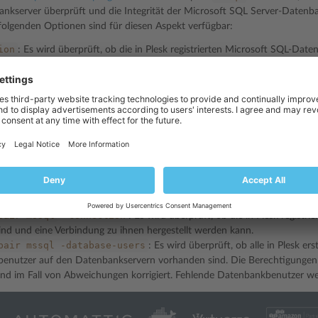
ankserver überprüft und die Integrität der Microsoft SQL Server-Date
ie folgenden Optionen sind für diesen Aspekt verfügbar:
ion
: Es wird überprüft, ob die in Plesk registrierten Microsoft SQL-Dat
zu ihnen hergestellt werden kann.
es
: Es wird überprüft, ob alle in Plesk erstellten Microsoft SQL-Daten
ind. Fehlende Datenbanken werden erstellt.
e-users
: Es wird überprüft, ob alle in Plesk erstellten Microsoft SQL-
ervern vorhanden sind. Die Berechtigungen der Datenbankbenutzer werd
n korrigiert. Fehlende Datenbankbenutzer werden erstellt.
pair
mssql
: Die Verfügbarkeit von Microsoft SQL-Datenbankservern wi
SQL-Datenbanken und -Datenbankbenutzern wird verifiziert.
pair
mssql
-connection
: Es wird überprüft, ob die in Plesk regist
ind und eine Verbindung zu ihnen hergestellt werden kann.
pair
mssql
-database-users
: Es wird überprüft, ob alle in Plesk er
enutzer auf den Datenbankservern vorhanden sind. Die Berechtigunge
nd im Fall von Abweichungen korrigiert. Fehlende Datenbankbenutzer wer