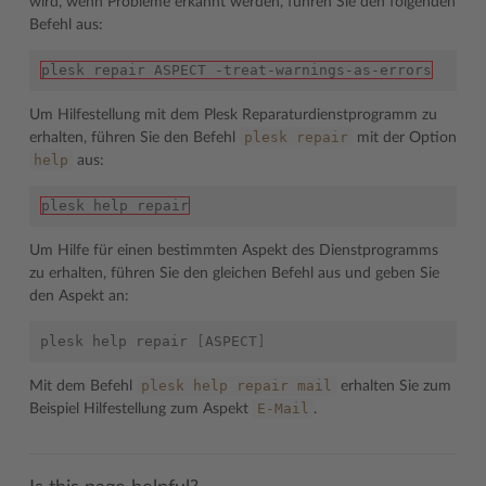
wird, wenn Probleme erkannt werden, führen Sie den folgenden
Befehl aus:
plesk repair ASPECT -treat-warnings-as-errors
Um Hilfestellung mit dem Plesk Reparaturdienstprogramm zu
plesk
repair
erhalten, führen Sie den Befehl
mit der Option
help
aus:
plesk help repair
Um Hilfe für einen bestimmten Aspekt des Dienstprogramms
zu erhalten, führen Sie den gleichen Befehl aus und geben Sie
den Aspekt an:
plesk
help
repair
[
ASPECT
]
plesk
help
repair
mail
Mit dem Befehl
erhalten Sie zum
E-Mail
Beispiel Hilfestellung zum Aspekt
.