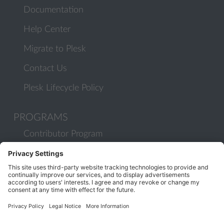
Documentation
Help Center
Migrate to Plesk
Contact Us
Plesk Lifecycle Policy
PROGRAMS
Contributor Program
Partner Program
COMMUNITY
Blog
Forums