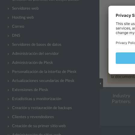
Acceso auto
Servidores web
Hosting web
Múltiples c
cuentas FT
Correo
Acceso med
DNS
software. P
Servidores de bases de datos
Administración del servidor
Nota
Administración de Plesk
la informaci
FTP-SSL/TLS.
Personalización de la interfaz de Plesk
la documenta
Actualizaciones secundarias de Plesk
Extensiones de Plesk
Industry
Estadísticas y monitorización
Partners:
Creación y restauración de backups
Clientes y revendedores
Creación de su primer sitio web