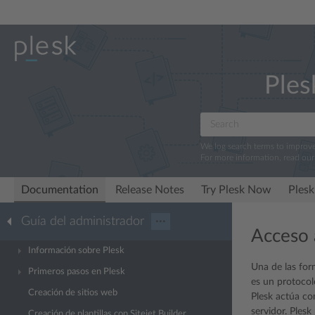
Ples
We log search terms to improv
For more information, read ou
Documentation
Release Notes
Try Plesk Now
Plesk
Guía del administrador
···
Acceso 
Información sobre Plesk
Una de las for
Primeros pasos en Plesk
es un protocol
Creación de sitios web
Plesk actúa co
servidor. Ples
Creación de plantillas con Sitejet Builder