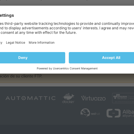
rizado al servidor.
Para más información, consulte la sección
Cambio de l
uentas de usuario
para realizar tareas de colaboración. Para más informac
P
.
iante FTP anónimo
: el acceso sin autorización puede usarse, por ejempl
ara más información, consulte la sección
Configuración de acceso FTP a
ón se transfiere mediante FTP no cifrado. Le instamos a usar el protoco
 FTPS es soportado por la mayoría de clientes FTP modernos. Si desea d
ción de su cliente FTP.