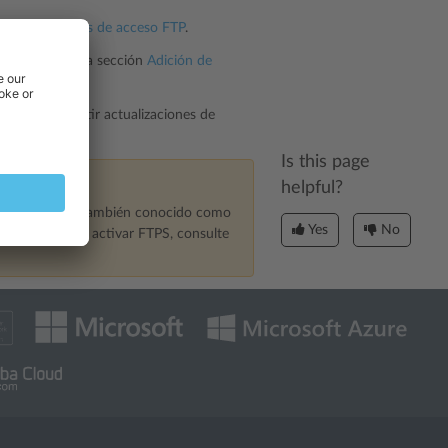
as credenciales de acceso FTP
.
ión, consulte la sección
Adición de
o, para compartir actualizaciones de
nónimo
.
Is this page
helpful?
lo seguro FTPS, también conocido como
Yes
No
escubrir cómo activar FTPS, consulte