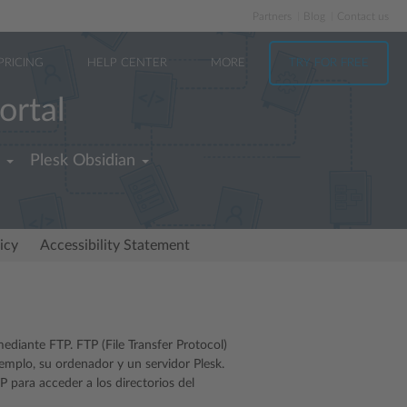
Partners
Blog
Contact us
PRICING
HELP CENTER
MORE
TRY FOR FREE
ortal
Plesk Obsidian
icy
Accessibility Statement
ediante FTP. FTP (File Transfer Protocol)
jemplo, su ordenador y un servidor Plesk.
 para acceder a los directorios del