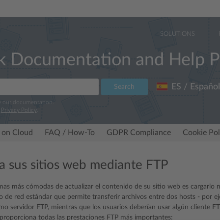
SOLUTIONS
k Documentation and Help P
ES / Español
Search
e our documentation.
r
Privacy Policy
.
 on Cloud
FAQ / How-To
GDPR Compliance
Cookie Pol
a sus sitios web mediante FTP
mas más cómodas de actualizar el contenido de su sitio web es cargarlo m
o de red estándar que permite transferir archivos entre dos hosts - por e
mo servidor FTP, mientras que los usuarios deberían usar algún cliente FTP
k proporciona todas las prestaciones FTP más importantes: