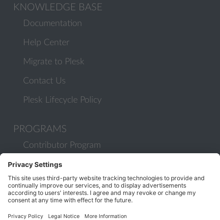
KNOWLEDGE BASE
Documentation
Help Center
Migrate to Plesk
Contact Us
Plesk Lifecycle Policy
PROGRAMS
Contributor Program
Partner Program
COMMUNITY
Blog