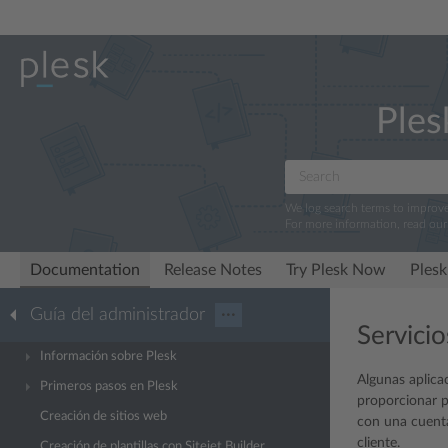
Ples
We log search terms to improv
For more information, read ou
Documentation
Release Notes
Try Plesk Now
Plesk
Guía del administrador
···
Servicio
Información sobre Plesk
Algunas aplica
Primeros pasos en Plesk
proporcionar p
Creación de sitios web
con una cuent
cliente.
Creación de plantillas con Sitejet Builder