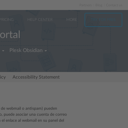
Partners
Blog
Contact us
PRICING
HELP CENTER
MORE
TRY FOR FREE
ortal
Plesk Obsidian
icy
Accessibility Statement
so de webmail o antispam) pueden
lo, puede asociar una cuenta de correo
á el enlace al webmail en su panel del