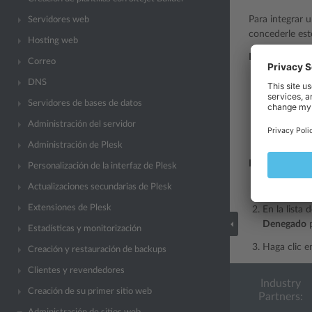
Para integrar 
Servidores web
concederle est
Hosting web
Para que deter
Correo
Vaya a
Cor
DNS
En la lista
Servidores de bases de datos
Concedido
Administración del servidor
Haga clic 
Administración de Plesk
Para que deter
Personalización de la interfaz de Plesk
Vaya a
Cor
Actualizaciones secundarias de Plesk
Extensiones de Plesk
En la lista
Denegado
p
Estadísticas y monitorización
Haga clic 
Creación y restauración de backups
Clientes y revendedores
Industry
Creación de su primer sitio web
Partners: