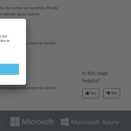
enta de correo en cuestión. Puede
o edición de la cuenta.
mensajería, seleccione la opción
Is this page
helpful?
mensajería, seleccione la opción
Yes
No