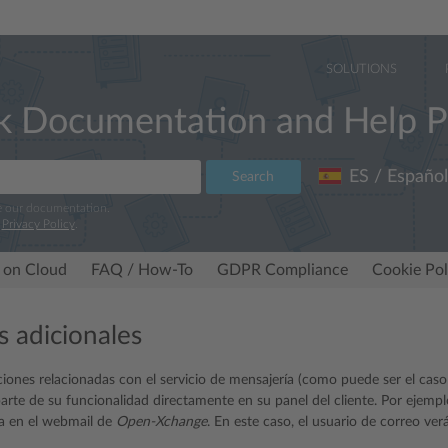
SOLUTIONS
k Documentation and Help P
ES / Español
Search
e our documentation.
r
Privacy Policy
.
 on Cloud
FAQ / How-To
GDPR Compliance
Cookie Pol
s adicionales
ciones relacionadas con el servicio de mensajería (como puede ser el ca
arte de su funcionalidad directamente en su panel del cliente. Por ejemp
a en el webmail de
Open-Xchange
. En este caso, el usuario de correo ver