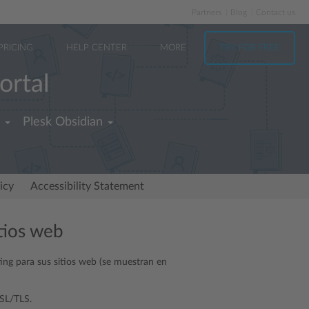
Partners
Blog
Contact us
PRICING
HELP CENTER
MORE
TRY FOR FREE
ortal
Plesk Obsidian
icy
Accessibility Statement
itios web
ting para sus sitios web (se muestran en
SSL/TLS.