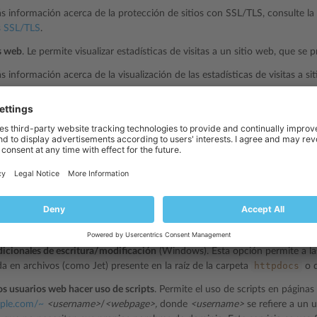
s información acerca de la protección de sitios con SSL/TLS, consulte la
s SSL/TLS
.
s web
. Le permite visualizar estadísticas de visitas a un sitio web, que se
s información acerca de la visualización de las estadísticas de visitas a si
icas
.
 de error personalizados
. Le permite crear páginas HTML personalizadas 
as páginas en vez de mostrar los mensajes de error típicos, como puede
s información acerca de la creación de documentos de error personalizad
error personalizadas
.
lenguajes de programación y scripting
, como por ejemplo PHP, CGI, Perl,
licaciones IIS dedicado
(Windows). Esta opción proporciona aislamiento y
s web en sitios.
icionales de escritura/modificación
(Windows). Esta opción permite a las
httpdocs
a en archivos (como Jet) presente en la raíz de la carpeta
o d
los usuarios web hacer uso de scripts
. Permite el uso de scripts en págin
mple.com/~
<username>
/
<webpage>,
donde
<username>
se refiere a un 