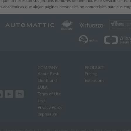
s que no necesitan sus propios nombres de dominio. Este servicio se usa
es académicas que alojan páginas personales no comerciales para sus em
COMPANY
PRODUCT
About Plesk
Pricing
Our Brand
Extensions
EULA
Terms of Use
Legal
Privacy Policy
Impressum
International GmbH. All rights reserved. Plesk and the Plesk logo are trade