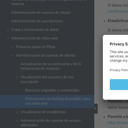
interfaz
Si desea má
certificado
Administración de cuentas de cliente
Estadística
Administración de suscripciones
Copia y restauración de datos
Si desea má
de estadíst
Administración de sitios web
Documentos
Primeros pasos en Plesk
muestre est
Administración de cuentas de cliente
Si desea má
Actualización de su contraseña y de la
páginas de 
información de contacto
Soporte de 
Visualización del resumen de una
suscripción
Grupo de ap
Recursos asignados y consumidos
aplicacione
Prestaciones de hosting disponibles para
Permisos ad
sus sitios web
datos basad
Visualización de estadísticas
Permitir a 
Administración de cuentas de usuario
http://exa
adicionales