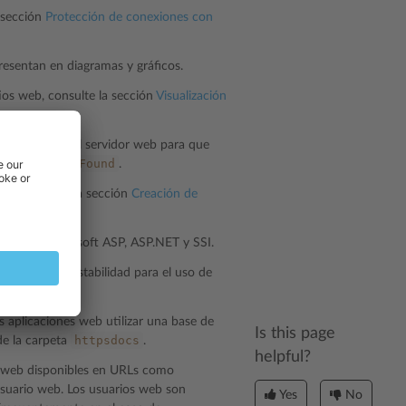
 sección
Protección de conexiones con
 presentan en diagramas y gráficos.
tios web, consulte la sección
Visualización
y configurar el servidor web para que
404
Not
Found
 ser
.
os, consulte la sección
Creación de
 Python, Microsoft ASP, ASP.NET y SSI.
 una mejor estabilidad para el uso de
 aplicaciones web utilizar una base de
Is this page
httpsdocs
e la carpeta
.
helpful?
as web disponibles en URLs como
usuario web. Los usuarios web son
Yes
No