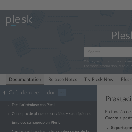
Ples
We log search terms to improv
For more information, read ou
Documentation
Release Notes
Try Plesk Now
Plesk
Guía del revendedor
···
Prestac
Familiarizándose con Plesk
En función de 
Concepto de planes de servicios y suscripciones
Cuenta
> pest
Empiece su negocio en Plesk
Soporte pa
Cambio del branding y de la configuración de la