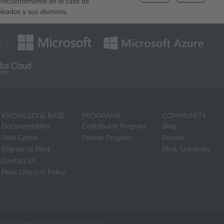
 frecuentemente en el caso de
pleados y sus alumnos.
KNOWLEDGE BASE
PROGRAMS
COMMUNITY
Documentation
Contributor Program
Blog
Help Center
Partner Program
Forums
Migrate to Plesk
Plesk University
Contact Us
Plesk Lifecycle Policy
marks of WebPros International GmbH.