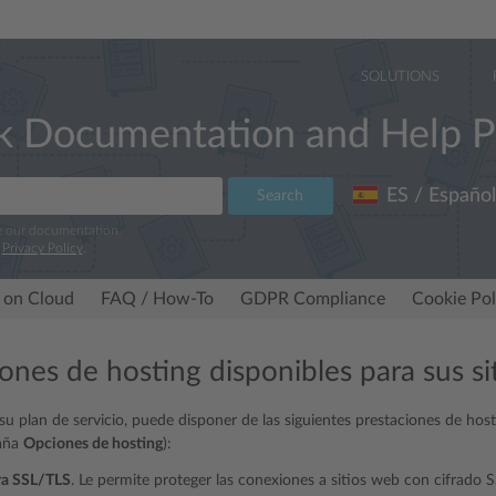
SOLUTIONS
k Documentation and Help P
ES / Español
Search
e our documentation.
r
Privacy Policy
.
 on Cloud
FAQ / How-To
GDPR Compliance
Cookie Pol
iones de hosting disponibles para sus s
su plan de servicio, puede disponer de las siguientes prestaciones de hos
aña
Opciones de hosting
):
ra SSL/TLS
. Le permite proteger las conexiones a sitios web con cifrado 