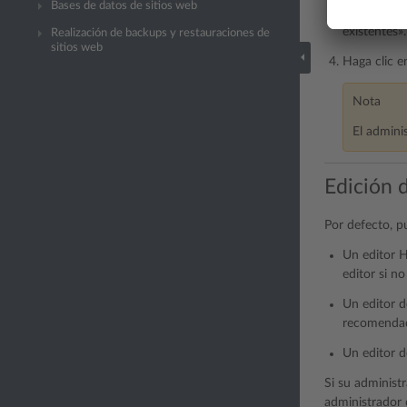
Bases de datos de sitios web
cuyos nombr
existentes»
Realización de backups y restauraciones de
sitios web
Haga clic 
Nota
El admini
Edición 
Por defecto, p
Un editor 
editor si n
Un editor d
recomendad
Un editor d
Si su administ
administrador 