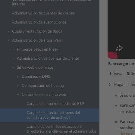
interfaz
Administración de cuentas de cliente
Administración de suscripciones
Copia y restauración de datos
Administración de sitios web
Primeros pasos en Plesk
Administración de cuentas de cliente
Para cargar un
Sitios web y dominios
Vaya a
Siti
Dominios y DNS
Haga clic e
Configuración de hosting
Contenido de un sitio web
Si solo 
Carga de contenido mediante FTP
Para car
arrastre
Carga de contenido a través del
administrador de archivos
Para car
Cambio de permisos de acceso a
archivo
directorios y archivos en el administrador
https