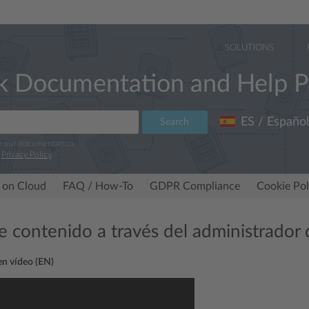
SOLUTIONS
k Documentation and Help P
ES / Español
Search
e our documentation.
r
Privacy Policy
.
 on Cloud
FAQ / How-To
GDPR Compliance
Cookie Pol
e contenido a través del administrador 
 en vídeo (EN)