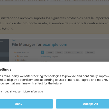
inistrador de archivos soporta los siguientes protocolos para la importa
En función del protocolo usado, el nombre de usuario y la contraseña en 
bligatorio.
el archivo. Si se trataba de un archivo comprimido, todavía debe efectu
n la fila correspondiente al archivo comprimido y haga clic en
Extraer arc