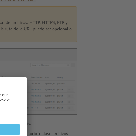
ción de archivos: HTTP, HTTPS, FTP y
la ruta de la URL puede ser opcional o
ar dos pasos más.
hivos
. Si el directorio incluye archivos