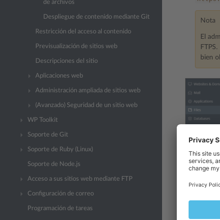
de archivos
Despliegue de contenido mediante Git
Nota
Restricción del acceso al contenido
El adm
Previsualización de sitios web
FTPS. 
bien o
Descripciones del sitio
Aplicaciones web
Administración ampliada de sitios web
(Avanzado) Seguridad de un sitio web
WP Toolkit
Soporte de Git
Soporte de Ruby (Linux)
Soporte de Node.js
Acceso a sus sitios web mediante FTP
Configuración de correo
Ha cargado 
Programación de tareas
Haga clic e