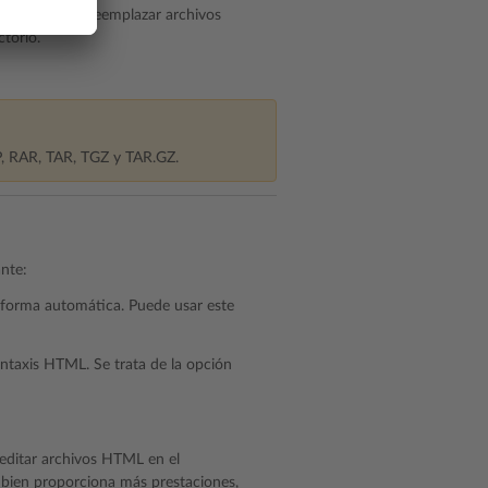
e la casilla «Reemplazar archivos
torio.
IP, RAR, TAR, TGZ y TAR.GZ.
ante:
forma automática. Puede usar este
ntaxis HTML. Se trata de la opción
 editar archivos HTML en el
 bien proporciona más prestaciones,