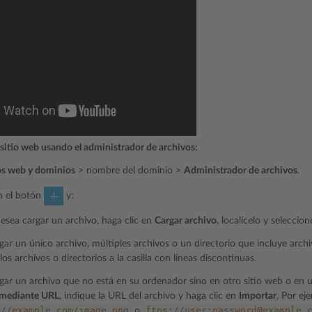
 sitio web usando el administrador de archivos:
os web y dominios
> nombre del dominio >
Administrador de archivos
.
n el botón
y:
desea cargar un archivo, haga clic en
Cargar archivo
, localícelo y seleccio
gar un único archivo, múltiples archivos o un directorio que incluye archi
 los archivos o directorios a la casilla con líneas discontinuas.
gar un archivo que no está en su ordenador sino en otro sitio web o en u
 mediante URL
, indique la URL del archivo y haga clic en
Importar
. Por ej
://example.com/image.png
ftps://user:password@example.
o