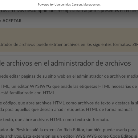
es coinciden con archivos presentes en el archivo comprimido, seleccion
. Los archivos descomprimidos reemplazarán aquellos presentes en el direc
en
ACEPTAR
.
strador de archivos puede extraer archivos en los siguientes formatos: Z
de archivos en el administrador de archivos
uede editar páginas de su sitio web en el administrador de archivos medi
HTML, un editor WYSIWYG que añade las etiquetas HTML necesarias de 
o está familiarizado con HTML.
e código, que abre archivos HTML como archivos de texto y destaca la si
a para aquellos que desean añadir etiquetas HTML de forma manual.
e texto, que abre archivos HTML como texto sin formato.
rador de Plesk instaló la extensión Rich Editor, también puede usarla para
de archivos. Esta extensión es un editor WYSIWYG como Code Editor, si