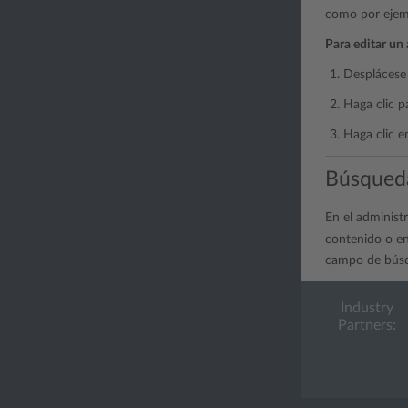
como por ejemp
Para editar un 
Desplácese 
Haga clic p
Haga clic 
Búsqueda
En el administ
contenido o en
campo de búsqu
Industry
Partners: