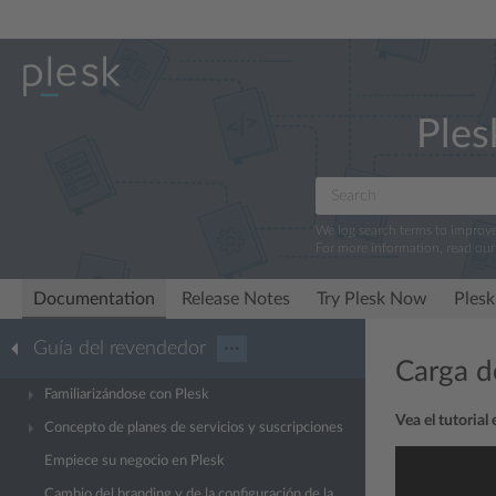
Ples
We log search terms to improv
For more information, read ou
Documentation
Release Notes
Try Plesk Now
Plesk
Guía del revendedor
···
Carga d
Familiarizándose con Plesk
Vea el tutorial
Concepto de planes de servicios y suscripciones
Empiece su negocio en Plesk
Cambio del branding y de la configuración de la