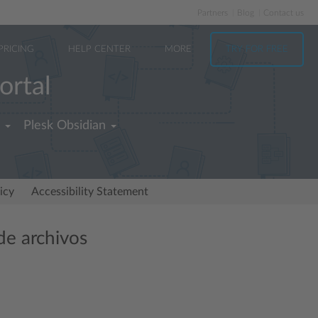
Partners
Blog
Contact us
PRICING
HELP CENTER
MORE
TRY FOR FREE
ortal
Plesk Obsidian
icy
Accessibility Statement
de archivos