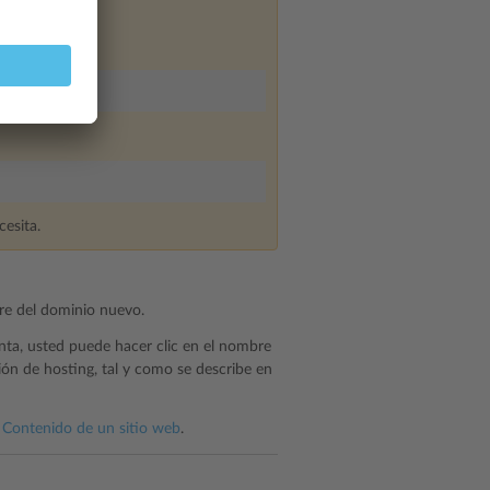
cesita.
bre del dominio nuevo.
enta, usted puede hacer clic en el nombre
ión de hosting, tal y como se describe en
n
Contenido de un sitio web
.