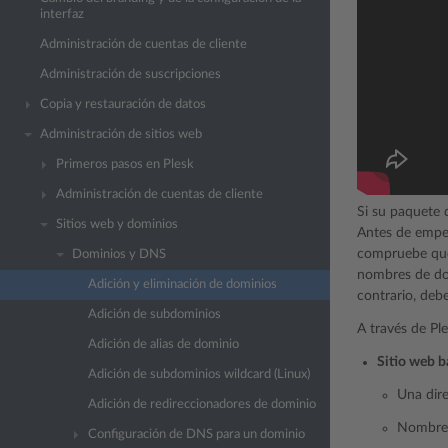
interfaz
Administración de cuentas de cliente
Administración de suscripciones
Copia y restauración de datos
Administración de sitios web
Primeros pasos en Plesk
Administración de cuentas de cliente
Si su paquete 
Sitios web y dominios
Antes de empe
compruebe que 
Dominios y DNS
nombres de dom
Adición y eliminación de dominios
contrario, deb
Adición de subdominios
A través de Ple
Adición de alias de dominio
Sitio web b
Adición de subdominios wildcard (Linux)
Una dir
Adición de redireccionadores de dominio
Nombres 
Configuración de DNS para un dominio