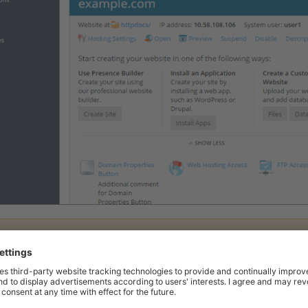
iona la opción recomendada, debería conectar los parámetros relacionado
 dominio con el nombre de dominio a nivel del registrador. Para ello, intr
e Plesk en el registro NS correspondiente del registrador. Para examinar l
tios web y dominios
> nombre del dominio >
Configuración DNS
, busque