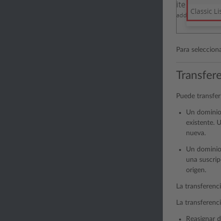
Para seleccion
Transfer
Puede transferi
Un dominio 
existente. 
nueva.
Un dominio 
una suscrip
origen.
La transferenc
La transferenc
Reasignar d