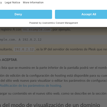
o A correspondiente al valor del registro NS.
o, si su registro NS es
ns.example.com
l registro A con
, por ejemplo,
192.0.2.12
esultante,
, es la IP del servidor de nombres de Plesk que ne
en
ACEPTAR
.
a lista que se muestra en la parte inferior de la pantalla podrá ver el nom
ción de edición de la configuración de hosting está disponible para su cu
del sitio web nuevo para visualizar o editar los parámetros de configurac
odificación de los parámetros de hosting
.
rgar su contenido en el nuevo sitio web, como se describe en la secció
n del modo de visualización de un dominio