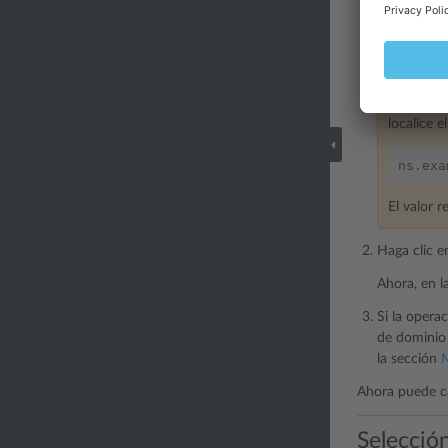
el registr
Por ejempl
localice e
El valor r
Haga clic 
Ahora, en l
Si la opera
de dominio 
la sección
M
Ahora puede ca
Selecció