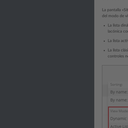
La pantalla «S
del modo de vi
La lista di
lacónica co
La lista ac
La lista cl
controles n