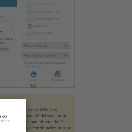
s de configuración del DNS y su
oduzca la dirección IP del servidor de
as instrucciones para obtener la IP,
 el registro NS y a continuación busque