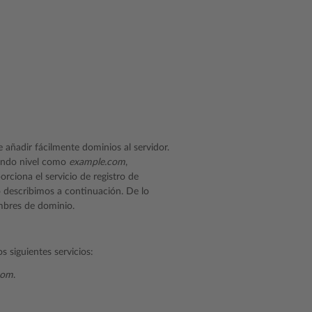
añadir fácilmente dominios al servidor.
undo nivel como
example.com
,
ciona el servicio de registro de
o describimos a continuación. De lo
ombres de dominio.
s siguientes servicios:
com
.