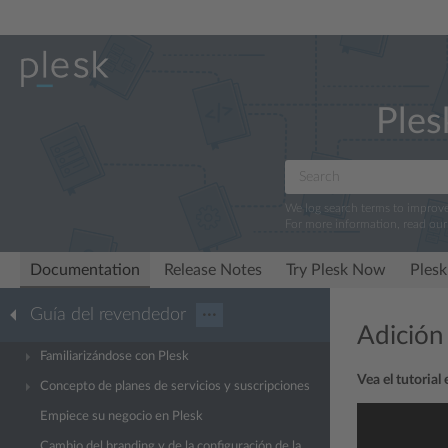
Ples
We log search terms to improv
For more information, read ou
Documentation
Release Notes
Try Plesk Now
Plesk
Guía del revendedor
···
Adición
Familiarizándose con Plesk
Vea el tutorial
Concepto de planes de servicios y suscripciones
Empiece su negocio en Plesk
Cambio del branding y de la configuración de la