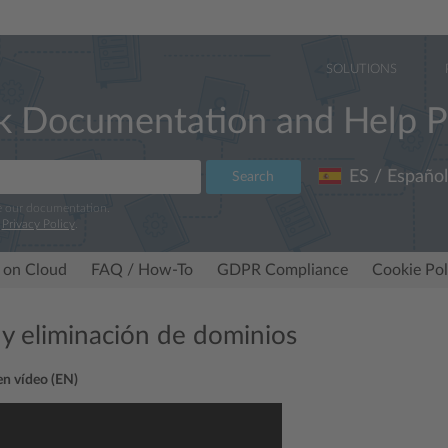
SOLUTIONS
k Documentation and Help P
ES / Español
Search
e our documentation.
r
Privacy Policy
.
 on Cloud
FAQ / How-To
GDPR Compliance
Cookie Pol
 y eliminación de dominios
 en vídeo (EN)