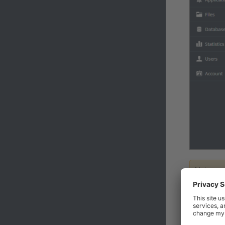
Nota
si selecc
nombre de
nombres d
vaya a
Si