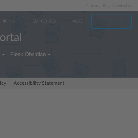
Partners
Blog
Contact us
PRICING
HELP CENTER
MORE
TRY FOR FREE
ortal
Plesk Obsidian
icy
Accessibility Statement