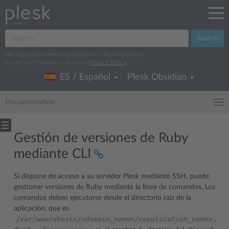
Search
We log search terms to improve our documentation.
For more information, read our
Privacy Policy
.
ES / Español
Plesk Obsidian
Documentation
Gestión de versiones de Ruby
mediante CLI
Si dispone de acceso a su servidor Plesk mediante SSH, puede
gestionar versiones de Ruby mediante la línea de comandos. Los
comandos deben ejecutarse desde el directorio raíz de la
aplicación, que es
/var/www/vhosts/<domain_name>/<application_name>
,