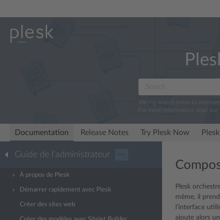
Ples
We log search terms to improv
For more information, read our
Documentation
Release Notes
Try Plesk Now
Plesk
Guide de l’administrateur
···
Composa
À propos de Plesk
Plesk orchestre
Démarrer rapidement avec Plesk
même, il prend
Créer des sites web
l’interface uti
ajoute alors un
Créer des modèles avec Sitejet Builder