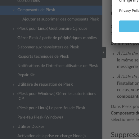
coordonnées
Composants de Plesk
Composan
Ajouter et supprimer des composants Plesk
Certains compo
(Plesk pour Linux) Gestionnaire Cgroups
de messagerie P
Gérer Plesk à partir de périphériques mobiles
Dans Plesk pou
S’abonner aux newsletters de Plesk
À l’aide de
Rapports techniques de Plesk
le même ser
Notifications de l’interface utilisateur de Plesk
messagerie
Repair Kit
À l’aide du
l’installati
Utilitaire de réparation de Plesk
ce cas, vou
(Plesk pour Windows) Gérer les autorisations
composant
ICP
Dans Plesk po
(Plesk pour Linux) Le pare-feu de Plesk
Composants du
Pare-feu Plesk (Windows)
sélectionnez le
Utiliser Docker
Suppress
Activation de la prise en charge Node.js