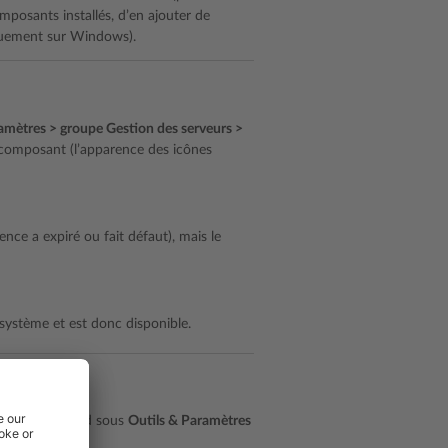
omposants installés, d’en ajouter de
iquement sur Windows).
amètres > groupe Gestion des serveurs >
 composant (l’apparence des icônes
nce a expiré ou fait défaut), mais le
e système et est donc disponible.
jouter plus tard sous
Outils & Paramètres