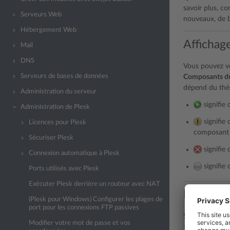
savoir plus, co
Serveurs Web
nouveaux, de b
Hébergement Web
Affichag
Mail
DNS
Vous pouvez vo
Serveurs de bases de données
Composants du
dépend du thèm
Administration du serveur
signifie 
Administration de Plesk
signifie 
Licences pour Plesk
composant e
Sécuriser Plesk
signifie 
Connexion automatique à Plesk
signifie 
Ports utilisés avec Plesk
Exécuter Plesk derrière un routeur avec NAT
Installa
(Plesk pour Windows) Configurer les plages de
port pour les connexions FTP passives
Si vous n’avez
Modifier votre mot de passe et vos
>
Mises à jour