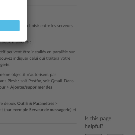
 vous pouvez choisir entre les serveurs
e deux manières :
f peuvent être installés en parallèle sur
ouvez indiquer celui qui traitera votre
gerie
.
même objectif n’autorisent pas
ans Plesk : soit Postfix, soit Qmail. Dans
our
>
Ajouter/supprimer des
re depuis
Outils & Paramètres >
nt (par exemple
Serveur de messagerie
) et
Is this page
helpful?