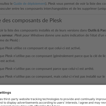
nsultez le
Guide de déploiement
). Plesk vous permet de voir la liste des c
asculer entre les composants interchangeables et de les supprimer (un
e des composants de Plesk
ir la liste des composants installés et de leurs versions dans
Outils & Par
 serveur
.
Plesk pour Windows
donne une autre indication de l’état d’un
e de Plesk) :
que Plesk utilise ce composant et que celui-ci est activé.
que Plesk n’utilise pas ce composant (généralement parce que la clé de lice
st activé.
que Plesk n’utilise pas ce composant parce que celui-ci est arrêté.
que Plesk n’utilise pas ce composant, mais celui-ci n’est pas installé sur l
tion des composants de Plesk
 pas inclus de composant dans votre installation de Plesk, vous pouvez l’a
>
Ajouter/Supprimer des composants
.