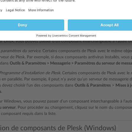
ts interchangeables
sants de Plesk sont interchangeables. Par exemple, dans Plesk pour Linux
ostfix et Qmail, etc.
r Linux, vous pouvez passer d’un composant interchangeable à l’autre d
s paramètres du service
. Certains composants de Plesk avec le même objecti
veur de Plesk. Par exemple, si deux composants antivirus installés, vous p
 dans
Outils & Paramètres > Messagerie > Paramètres du serveur de messa
 Programme d’installation de Plesk
. Certains composants de Plesk avec le 
on en parallèle. Par exemple, il peut n’y avoir qu’un serveur de messagerie d
s devez choisir l’un des composants dans
Outils & Paramètres
>
Mises à j
s
.
ur Windows, vous pouvez passer d’un composant interchangeable à l’aut
 serveur
. Pour procéder au changement, cliquez sur le nom du composa
 composant requis dans la liste.
ion de composants de Plesk (Windows)