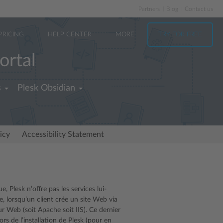
Partners
Blog
Contact us
PRICING
HELP CENTER
MORE
TRY FOR FREE
ortal
s
Plesk Obsidian
icy
Accessibility Statement
, Plesk n’offre pas les services lui-
, lorsqu’un client crée un site Web via
ur Web (soit Apache soit IIS). Ce dernier
rs de l’installation de Plesk (pour en