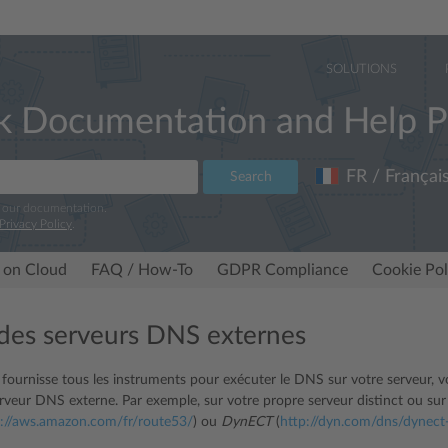
SOLUTIONS
k Documentation and Help P
FR / Françai
Search
e our documentation.
Privacy Policy
.
 on Cloud
FAQ / How-To
GDPR Compliance
Cookie Pol
r des serveurs DNS externes
 fournisse tous les instruments pour exécuter le DNS sur votre serveur,
veur DNS externe. Par exemple, sur votre propre serveur distinct ou s
p://aws.amazon.com/fr/route53/
) ou
DynECT
(
http://dyn.com/dns/dynec