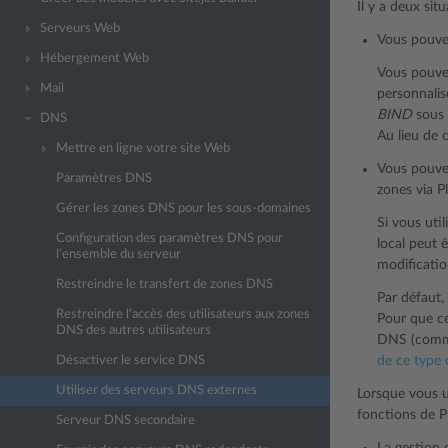
Il y a deux sit
Serveurs Web
Vous pouve
Hébergement Web
Vous pouvez
Mail
personnalis
BIND
sous 
DNS
Au lieu de 
Mettre en ligne votre site Web
Vous pouvez
Paramètres DNS
zones via Pl
Gérer les zones DNS pour les sous-domaines
Si vous uti
Configuration des paramètres DNS pour
local peut 
l’ensemble du serveur
modificatio
Restreindre le transfert de zones DNS
Par défaut,
Restreindre l’accès des utilisateurs aux zones
Pour que ce
DNS des autres utilisateurs
DNS (comme 
Désactiver le service DNS
de ce type 
Utiliser des serveurs DNS externes
Lorsque vous u
fonctions de P
Serveur DNS secondaire