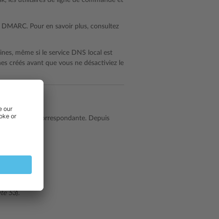
k, les utilitaires de ligne de commande et
t DMARC. Pour en savoir plus, consultez
ines, même si le service DNS local est
nes créés avant que vous ne désactiviez le
er l’extension correspondante. Depuis
 de Plesk.
te 53
).