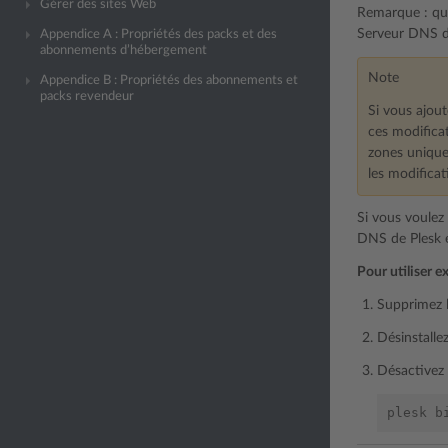
Gérer des sites Web
Remarque : qua
Serveur DNS d
Appendice A : Propriétés des packs et des
abonnements d’hébergement
Note
Appendice B : Propriétés des abonnements et
packs revendeur
Si vous ajou
ces modificat
zones unique
les modifica
Si vous voule
DNS de Plesk e
Pour utiliser 
Supprimez 
Désinstalle
Désactivez 