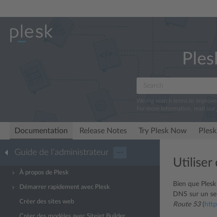
Ples
We log search terms to improv
For more information, read our
Documentation
Release Notes
Try Plesk Now
Plesk
Guide de l’administrateur
···
Utilise
À propos de Plesk
Bien que Plesk
Démarrer rapidement avec Plesk
DNS sur un ser
Créer des sites web
Route 53
(
htt
Créer des modèles avec Sitejet Builder