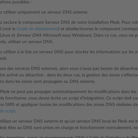
uations possibles :
z utiliser uniquement un serveur DNS externe.
 exclure le composant Serveur DNS de votre installation Plesk. Pour cela, 
é (voir le
Guide de déploiement
) et désélectionnez le composant corresp
Linux et
Serveur DNS Microsoft
sous Windows). Dans ce cas, vous ne po
cela, utilisez un serveur DNS.
 utiliser à la fois un serveur DNS pour stocker les informations sur les 
esk.
lisez des services DNS externes, alors vous n’avez pas besoin de désactiv
être activé ou désactivé : dans les deux cas, la gestion des zones s’effectu
ns dans les zones sont propagées au DNS externe.
 Plesk ne peut pas propager automatiquement les modifications dans le
la fonctionne, vous devez écrire un script d’intégration. Ce script doit
l’API) et appliquer toutes les modifications des zones DNS réalisées da
de script
.
tilisez un serveur DNS externe et qu’un serveur DNS local de Plesk est i
lesk liées au DNS sont prises en charge et fonctionnent normalement, 