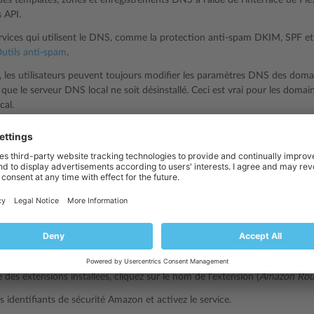
des templates, zones et enregistrements DNS à l’aide de l’interface de Ples
s API.
rvices qui utilisent le DNS, comme la protection anti-spam DKIM, SPF e
utils anti-spam
.
, les utilisateurs peuvent toujours modifier les paramètres DNS des doma
que le serveur DNS local ne soit désinstallé. Ceci est vrai pour les domai
cal.
ion avec Amazon Route 53
 utiliser le service DNS Amazon Route 53 avec Plesk, vous pouvez install
te extension est disponible dans le
Catalogue des extensions
de l’interface
Plesk à Amazon Route 53 :
a page
Accueil
, dans
Extensions
>
Catalogue des extensions
.
xtension Amazon Route 53 et cliquez sur
Installer
.
e des extensions installées, cliquez sur le nom de l’extension (
Amazon Rou
s identifiants de sécurité Amazon et activez le service.