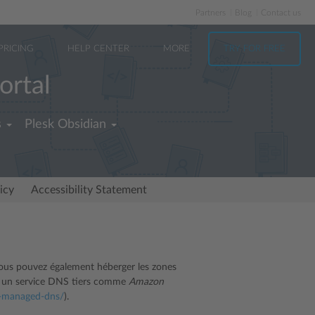
Partners
Blog
Contact us
PRICING
HELP CENTER
MORE
TRY FOR FREE
ortal
s
Plesk Obsidian
icy
Accessibility Statement
 vous pouvez également héberger les zones
ur un service DNS tiers comme
Amazon
t-managed-dns/
).