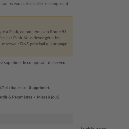
sauf si vous désinstallez le composant
égré à Plesk, comme Amazon Route 53,
es par Plesk. Vous devez gérer les
que serveur DNS principal qui propage
ez supprimer le composant du serveur
53
et cliquez sur
Supprimer
).
utils & Paramètres
>
Mises à jour
).