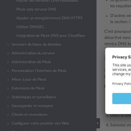
La gestion 
Fournir des serveurs DNS redondants
les requête
Plesk sans serveur DNS
D’autres se
Ajouter un enregistrement DNS HTTPS
la section
O
Utiliser DNSSEC
C’est pourquoi
Intégration de Plesk DNS avec Cloudflare
désactivé sans 
service DNS lo
Serveurs de bases de données
Administration du serveur
Intégrat
Administration de Plesk
Si vous voulez
Personnaliser l’interface de Plesk
Plesk 12.0, cet
Mises à jour de Plesk
Pour intégrer 
Extensions de Plesk
Allez sur l
Statistiques et surveillance
Repérez l’e
Sauvegarder et restaurer
Clients et revendeurs
Dans la list
Configurer votre premier site Web
Saisissez vo