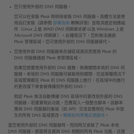
您只使用外部的 DNS 伺服器。
您可以在安裝 Plesk 時排除安裝 DNS 伺服器。具體方法是使
用自訂安裝（請參閱
部署指南
瞭解詳情）並取消選定相應組
件（Linux 上是
BIND DNS 伺服器支援
以及 Windows 上是
Microsoft DNS 伺服器
）。此種情況下，您則無法通過
Plesk 管理區域。您可使用外部的 DNS 伺服器替代。
您使用外部 DNS 伺服器來存儲區域資訊而使用 Plesk 的
DNS 伺服器通過 Plesk 來管理區域。
如果您想要使用外部的 DNS 服務，無需關閉本地的 DNS 伺
服器。本地的 DNS 伺服器可被啟用和關閉 - 在這兩種情況下
區域管理都在 Plesk 的 DNS 伺服器上進行，在區域中的進行
的更改接下來會被傳播到外部的 DNS。
默認 Plesk 無法自動傳播 DNS 區域中的更改到外部的 DNS
伺服器。若要實現此功能，您應寫入一個整合腳本。該腳本
應與 DNS 伺服器的後端（如 API）交流並應用在 Plesk 中發
生的所有 DNS 區域更改。
瞭解如何準備此類腳本
。
當您使用外部的 DNS 伺服器時，而同時又安裝了 Plesk 本地
DNS 伺服器，那麼將支援與 DNS 相關的所有 Plesk 功能，且運