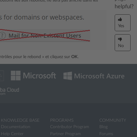
boutons liés aux rebonds, ne sera pas affiché dans les
helpful?
Yes
No
trôles pour le rebond » et cliquez sur
OK
.
KNOWLEDGE BASE
PROGRAMS
COMMUNITY
Documentation
Contributor Program
Blog
Help Center
Partner Program
Forums