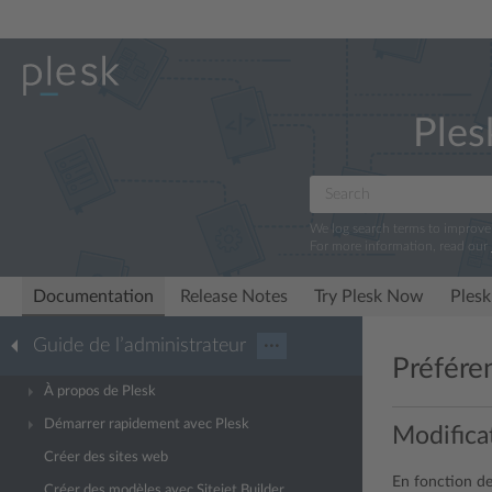
Ples
We log search terms to improv
For more information, read our
Documentation
Release Notes
Try Plesk Now
Plesk
Guide de l’administrateur
···
Préféren
À propos de Plesk
Démarrer rapidement avec Plesk
Modificat
Créer des sites web
En fonction de
Créer des modèles avec Sitejet Builder