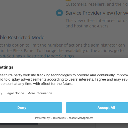
ssi cliquer sur le bouton
Changer la vue
en bas à gauche de l’écran et sél