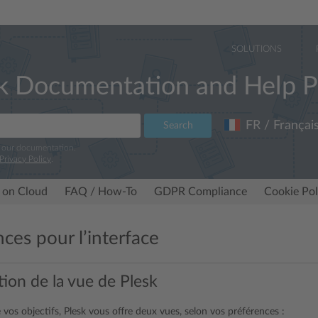
SOLUTIONS
k Documentation and Help P
FR / Françai
Search
e our documentation.
Privacy Policy
.
 on Cloud
FAQ / How-To
GDPR Compliance
Cookie Pol
ces pour l’interface
ion de la vue de Plesk
 vos objectifs, Plesk vous offre deux vues, selon vos préférences :