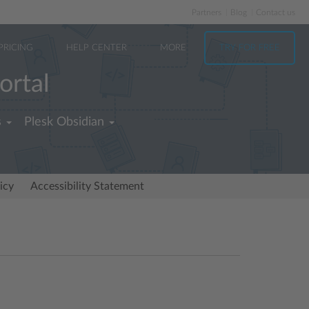
Partners
Blog
Contact us
PRICING
HELP CENTER
MORE
TRY FOR FREE
ortal
s
Plesk Obsidian
icy
Accessibility Statement