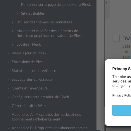
Personnaliser la page de connexion à Plesk
Sitejet Builder
Utiliser des thèmes personnalisés
Masquer et modifier des éléments de
l’interface graphique utilisateur de Plesk
Localiser Plesk
Mises à jour de Plesk
Extensions de Plesk
Statistiques et surveillance
Sauvegarder et restaurer
Clients et revendeurs
Configurer votre premier site Web
Gérer des sites Web
Appendice A : Propriétés des packs et des
Vous pouvez au
abonnements d’hébergement
Appendice B : Propriétés des abonnements et