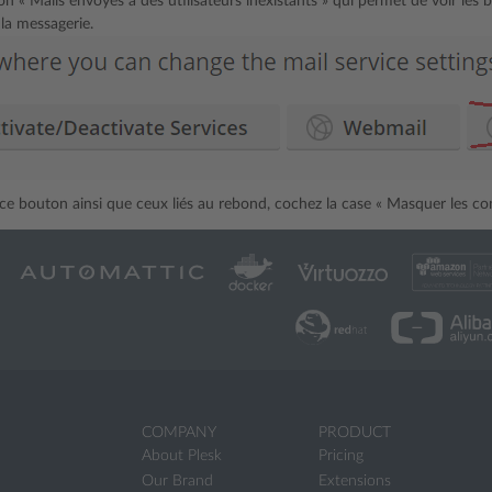
on « Mails envoyés à des utilisateurs inexistants » qui permet de voir les 
la messagerie.
e bouton ainsi que ceux liés au rebond, cochez la case « Masquer les con
COMPANY
PRODUCT
About Plesk
Pricing
Our Brand
Extensions