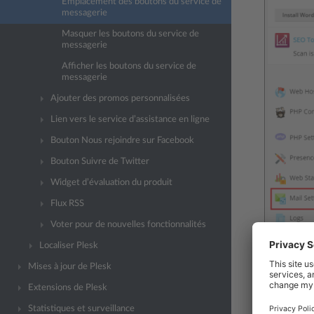
Emplacement des boutons du service de
messagerie
Masquer les boutons du service de
messagerie
Afficher les boutons du service de
messagerie
Ajouter des promos personnalisées
Lien vers le service d’assistance en ligne
Bouton Nous rejoindre sur Facebook
Bouton Suivre de Twitter
Widget d’évaluation du produit
Flux RSS
Voter pour de nouvelles fonctionnalités
Localiser Plesk
Panneau Cl
Mises à jour de Plesk
Extensions de Plesk
Statistiques et surveillance