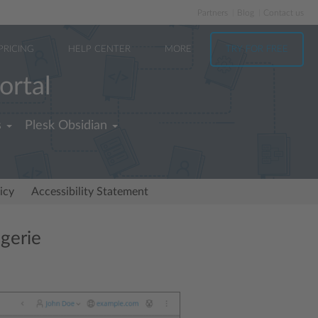
Partners
Blog
Contact us
PRICING
HELP CENTER
MORE
TRY FOR FREE
ortal
s
Plesk Obsidian
icy
Accessibility Statement
gerie