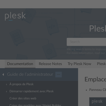
Ples
We log search terms to improv
For more information, read our
Documentation
Release Notes
Try Plesk Now
Plesk
Guide de l’administrateur
···
Emplace
À propos de Plesk
Panneau Cli
Démarrer rapidement avec Plesk
Créer des sites web
Créer des modèles avec Sitejet Builder