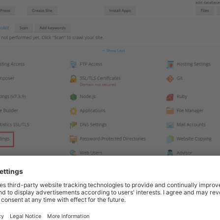
ient :
Utilisateurs
>
Nom de l’utilisateur
>
Changer les paramètres
> champ