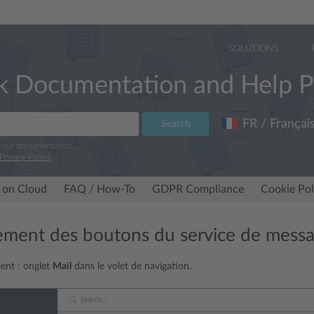
SOLUTIONS
k Documentation and Help P
FR / Françai
Search
e our documentation.
Privacy Policy
.
 on Cloud
FAQ / How-To
GDPR Compliance
Cookie Pol
ment des boutons du service de messa
ent : onglet
Mail
dans le volet de navigation.