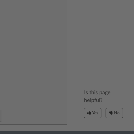
Is this page
helpful?
Yes
No