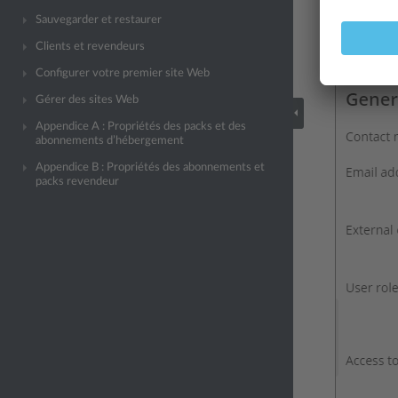
Sauvegarder et restaurer
Clients et revendeurs
Configurer votre premier site Web
Gérer des sites Web
Appendice A : Propriétés des packs et des
abonnements d’hébergement
Appendice B : Propriétés des abonnements et
packs revendeur