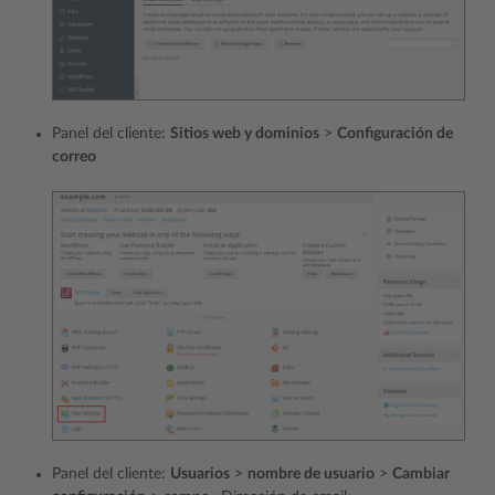
Panel del cliente:
Sitios web y dominios
>
Configuración de
correo
Panel del cliente:
Usuarios
>
nombre de usuario
>
Cambiar