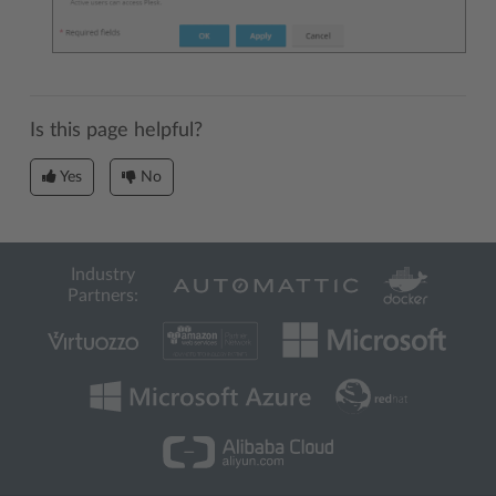
Is this page helpful?
Yes
No
Industry
Partners: