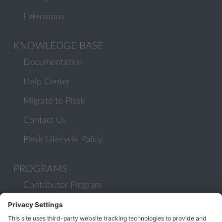
Extensions
KNOWLEDGE BASE
Documentation
Help Center
Migrate to Plesk
Contact Us
Plesk Lifecycle Policy
PROGRAMS
Contributor Program
Partner Program