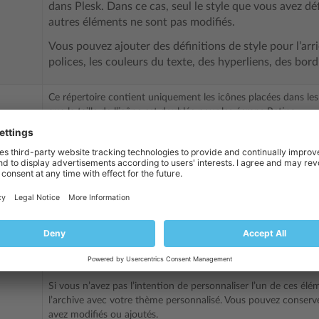
dans Plesk. Dans ce cas, seul le style que vous avez déf
autres éléments ne sont pas modifiés.
Vous pouvez ajouter des définitions de style pour l’arri
polices, les couleurs du texte, des hyperliens, des bord
Ce répertoire contient uniquement les icônes placées dans les s
que la taille de l’icône est doublée pour les écrans Retina.
Si vous n’avez pas l’intention de personnaliser l’un de ces él
l’archive avec votre thème personnalisé. Vous pouvez conser
avez modifiés ou ajoutés.
Ce répertoire contient les images utilisées comme remplissage 
Certains de ces fichiers graphiques sont des feuilles Sprite qu
différents endroits de l’interface. Pour cette raison, lorsque v
vous devez vous assurer que le fichier correspondant n’est pas 
fichier graphique et modifier les feuilles de style au lieu de réut
Si vous n’avez pas l’intention de personnaliser l’un de ces él
l’archive avec votre thème personnalisé. Vous pouvez conser
avez modifiés ou ajoutés.