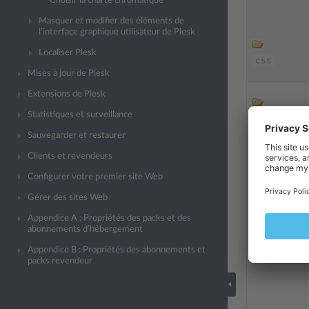
Choisir la charte chromatique
Masquer et modifier des éléments de
l’interface graphique utilisateur de Plesk
Localiser Plesk
css
Mises à jour de Plesk
Extensions de Plesk
Statistiques et surveillance
icônes
Sauvegarder et restaurer
Clients et revendeurs
Configurer votre premier site Web
Gérer des sites Web
vos
Appendice A : Propriétés des packs et des
serveurs
abonnements d’hébergement
Appendice B : Propriétés des abonnements et
packs revendeur