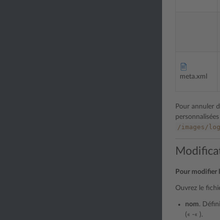
meta.xml
Pour annuler d
personnalisées
/images/lo
Modifica
Pour modifier 
Ouvrez le fich
nom
. Défin
(« -« ).