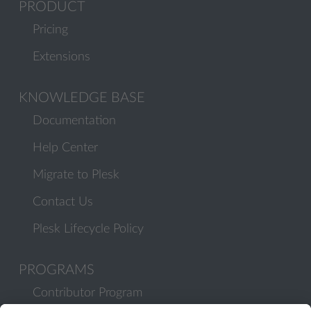
PRODUCT
Pricing
Extensions
KNOWLEDGE BASE
Documentation
Help Center
Migrate to Plesk
Contact Us
Plesk Lifecycle Policy
PROGRAMS
Contributor Program