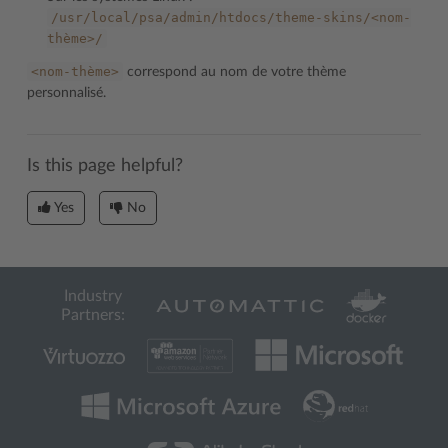
/usr/local/psa/admin/htdocs/theme-skins/<nom-
thème>/
<nom-thème>
correspond au nom de votre thème
personnalisé.
Is this page helpful?
Yes
No
Industry
Partners: