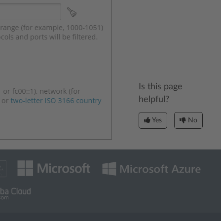
Is this page
helpful?
Yes
No