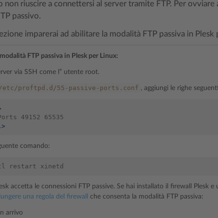
non riuscire a connettersi al server tramite FTP. Per ovviare a
’FTP passivo.
ezione imparerai ad abilitare la modalità FTP passiva in Plesk 
a modalità FTP passiva in Plesk per Linux:
erver via SSH come l” utente root.
/etc/proftpd.d/55-passive-ports.conf
, aggiungi le righe seguent
>
Ports
49152
l>
eguente comando:
tl
restart
esk accetta le connessioni FTP passive. Se hai installato il firewall Plesk e 
iungere una regola del firewall
che consenta la modalità FTP passiva:
in arrivo