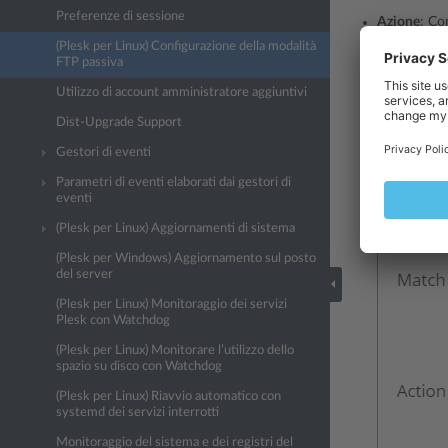
Preferenze di sessione
Azione
: Co
(Plesk per Linux) Configurazione della modalità
Porte
: TCP
FTP passiva
Fonti
: (qual
Utilizzo di account amministratore aggiuntivi
Dist-Upgrade Support
Gestori di eventi
Parametri di eventi elaborati dai gestori di
eventi
(Plesk per Linux) Aggiornamenti di sistema
(Plesk per Windows) Aggiornamento sul posto
del server
(Plesk per Linux) Monitoraggio dei servizi
Plesk con Watchdog
(Plesk per Linux) Monitorare l’utilizzo dello
spazio su disco con Watchdog
(Plesk per Linux) Riavvio automatico con
systemd dei servizi interrotti
Monitoraggio del sistema e dei registri del