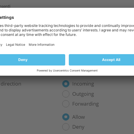
nsenti
 49152-65535
siasi host)