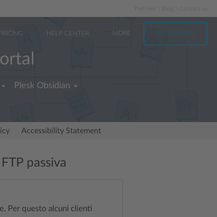
Partners
Blog
Contact us
PRICING
HELP CENTER
MORE
TRY FOR FREE
ortal
Plesk Obsidian
icy
Accessibility Statement
 FTP passiva
. Per questo alcuni clienti