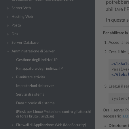
potrebbero 
Server Web
abilitare l
Hosting Web
In questa s
Posta
Per abilitare l
Dns
Accedi al s
Server Database
Amministrazione di Server
Crea il file
Gestione degli Indirizzi IP
<Global
Rimappatura degli indirizzi IP
Passive
</Globa
Pianificare attività
Impostazioni del server
Esegui il s
Servizi di sistema
systemc
Data e orario di sistema
Ora il server Pl
(Plesk per Linux) Protezione contro gli attacchi
necessario
agg
di forza bruta (Fail2Ban)
Firewall di Applicazione Web (ModSecurity)
Direzione
: 