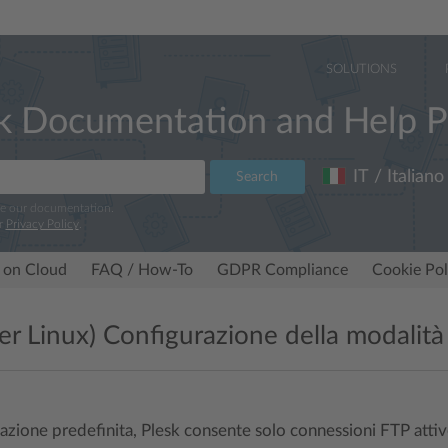
SOLUTIONS
k Documentation and Help P
IT / Italiano
Search
ve our documentation.
r
Privacy Policy
.
 on Cloud
FAQ / How-To
GDPR Compliance
Cookie Pol
per Linux) Configurazione della modalità
zione predefinita, Plesk consente solo connessioni FTP attive