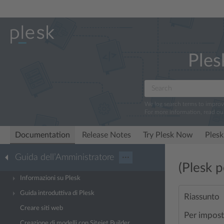
Ples
We log search terms to impro
For more information, read ou
Documentation
Release Notes
Try Plesk Now
Plesk
Guida dell’Amministratore
···
(Plesk 
Informazioni su Plesk
Guida introduttiva di Plesk
Riassunto
Creare siti web
Per imposta
Creazione di modelli con Sitejet Builder