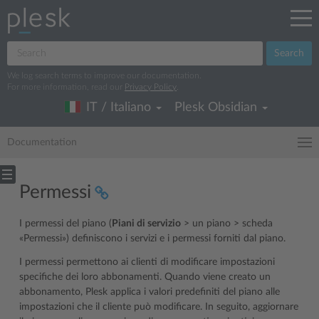
Search
We log search terms to improve our documentation.
For more information, read our
Privacy Policy
.
IT / Italiano
Plesk Obsidian
Documentation
Permessi
I permessi del piano (
Piani di servizio
> un piano > scheda
«Permessi») definiscono i servizi e i permessi forniti dal piano.
I permessi permettono ai clienti di modificare impostazioni
specifiche dei loro abbonamenti. Quando viene creato un
abbonamento, Plesk applica i valori predefiniti del piano alle
impostazioni che il cliente può modificare. In seguito, aggiornare