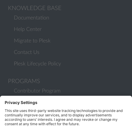
KNOWLEDGE BASE
Documentation
Help Center
Migrate to Plesk
Contact Us
Plesk Lifecycle Policy
PROGRAMS
Contributor Program
Partner Program
COMMUNITY
Blog