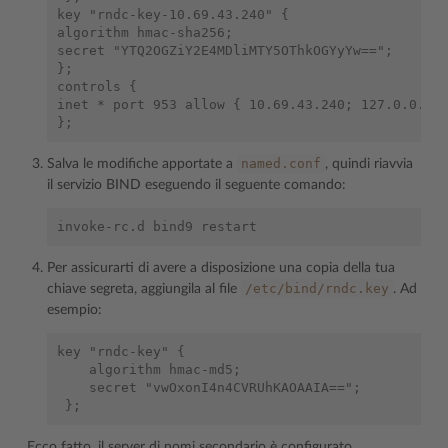
key "rndc-key-10.69.43.240" {

algorithm hmac-sha256;

secret "YTQ2OGZiY2E4MDliMTY5OThkOGYyYw==";

};

controls {

inet * port 953 allow { 10.69.43.240; 127.0.0.1; 
named.conf
Salva le modifiche apportate a
, quindi riavvia
il servizio BIND eseguendo il seguente comando:
Per assicurarti di avere a disposizione una copia della tua
/etc/bind/rndc.key
chiave segreta, aggiungila al file
. Ad
esempio:
key "rndc-key" {

    algorithm hmac-md5;

    secret "vwOxonI4n4CVRUhKAOAAIA==";

Ecco fatto, il server di nomi secondario è configurato.