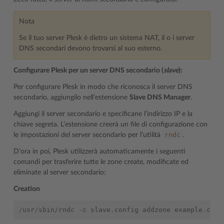
Nota
Se il tuo server Plesk è dietro un sistema NAT, il o i server
DNS secondari devono trovarsi al suo esterno.
Configurare Plesk per un server DNS secondario (
slave
):
Per configurare Plesk in modo che riconosca il server DNS
secondario, aggiungilo nell’estensione
Slave DNS Manager
.
Aggiungi il server secondario e specificane l’indirizzo IP e la
chiave segreta. L’estensione creerà un file di configurazione con
rndc
le impostazioni del server secondario per l’utilità
.
D’ora in poi, Plesk utilizzerà automaticamente i seguenti
comandi per trasferire tutte le zone create, modificate ed
eliminate al server secondario:
Creation
/
usr
/
sbin
/
rndc
-
c
slave
.
config
addzone
example
.
com