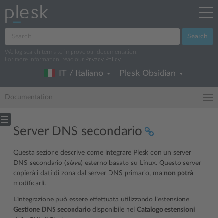
Search
We log search terms to improve our documentation.
For more information, read our
Privacy Policy
.
IT / Italiano
Plesk Obsidian
Documentation
Server DNS secondario
Questa sezione descrive come integrare Plesk con un server
DNS secondario (
slave
) esterno basato su Linux. Questo server
copierà i dati di zona dal server DNS primario, ma
non potrà
modificarli.
L’integrazione può essere effettuata utilizzando l’estensione
Gestione DNS secondario
disponibile nel
Catalogo estensioni