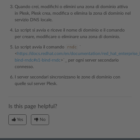
Quando crei, modifichi o elimini una zona di dominio attiva
in Plesk, Plesk crea, modifica o elimina la zona di dominio nel
servizio DNS locale.
Lo script si avvia e riceve il nome di dominio e il comando
per creare, modificare o eliminare una zona di dominio.
rndc
Lo script avvia il comando
`
<
https://docs.redhat.com/en/documentation/red_hat_enterprise_
bind-rndc#s1-bind-rndc
>`_ per ogni server secondario
connesso.
I server secondari sincronizzano le zone di dominio con
quelle sul server Plesk.
Is this page helpful?
Yes
No