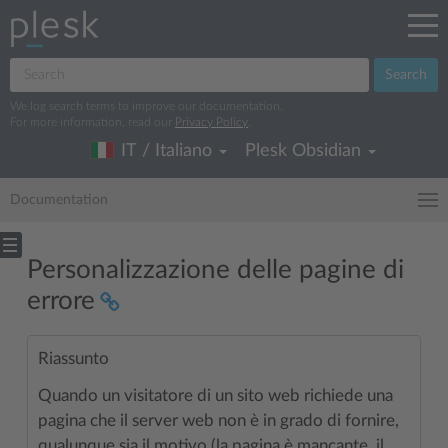
Search
We log search terms to improve our documentation.
For more information, read our
Privacy Policy
.
IT / Italiano
Plesk Obsidian
Documentation
Personalizzazione delle pagine di
errore
Riassunto
Quando un visitatore di un sito web richiede una
pagina che il server web non è in grado di fornire,
qualunque sia il motivo (la pagina è mancante, il