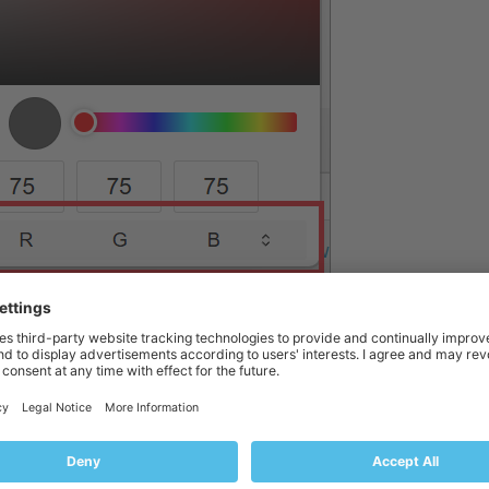
selezionare il nuovo colore di sfondo utilizzando direttamente il selettore
nando quindi un pixel qualsiasi sullo schermo.
elezionato il nuovo colore dello sfondo, fai clic su
Applica
.
 colore di sfondo della pagina di accesso cambierà per tutti, compresi rivend
e il colore di sfondo predefinito:
esk
.