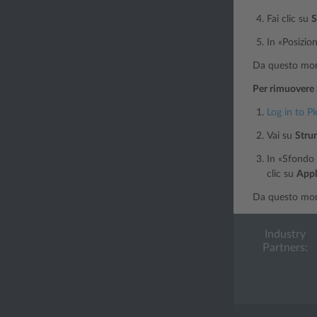
Fai clic su
S
In «Posizio
Da questo momen
Per rimuovere 
Log in to Pl
Vai su
Stru
In «Sfondo 
clic su
Appl
Da questo momen
Industry
Partners: