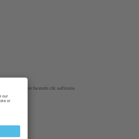
 di colore oppure facendo clic sull’icona
itori e clienti.