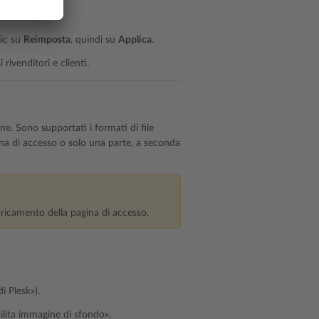
i Plesk»).
lic su
Reimposta
, quindi su
Applica
.
rivenditori e clienti.
e. Sono supportati i formati di file
a di accesso o solo una parte, a seconda
caricamento della pagina di accesso.
i Plesk»).
ilita immagine di sfondo».