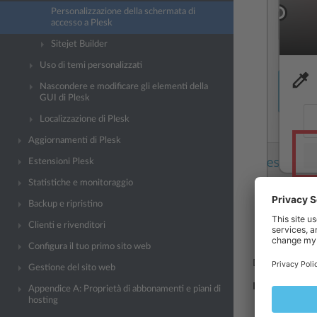
Personalizzazione della schermata di
accesso a Plesk
Sitejet Builder
Uso di temi personalizzati
Nascondere e modificare gli elementi della
GUI di Plesk
Localizzazione di Plesk
Aggiornamenti di Plesk
Estensioni Plesk
Statistiche e monitoraggio
Puoi anche 
Backup e ripristino
e selezio
Clienti e rivenditori
Dopo aver s
Configura il tuo primo sito web
D’ora in poi il
Gestione del sito web
Per ripristinar
Appendice A: Proprietà di abbonamenti e piani di
hosting
Log in to Pl