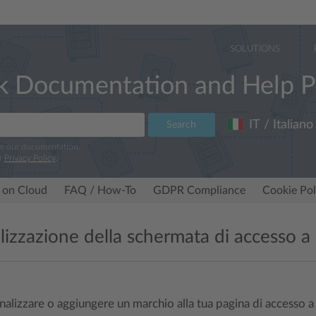
SOLUTIONS
k Documentation and Help P
IT / Italiano
Search
ve our documentation.
r
Privacy Policy
.
 on Cloud
FAQ / How-To
GDPR Compliance
Cookie Pol
lizzazione della schermata di accesso a
alizzare o aggiungere un marchio alla tua pagina di accesso a