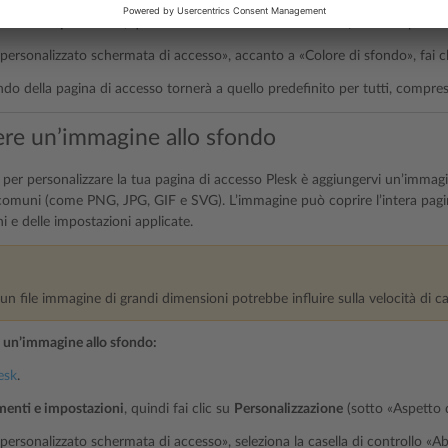
menti e impostazioni
, quindi fai clic su
Personalizzazione
(sotto «Aspetto d
personalizzato schermata di accesso», accanto a «Colore di sfondo», fai c
ondo della pagina di accesso tornerà a quello predefinito per tutti, compresi 
re un’immagine allo sfondo
per personalizzare la tua pagina di accesso Plesk è aggiungervi un’immagin
omuni (come PNG, JPG, GIF e SVG). L’immagine può coprire l’intera pagin
i e delle impostazioni applicate.
 un file immagine di grandi dimensioni potrebbe influire sulla velocità di 
 un’immagine allo sfondo:
esk
.
menti e impostazioni
, quindi fai clic su
Personalizzazione
(sotto «Aspetto d
personalizzato schermata di accesso», seleziona la casella di controllo «Ab