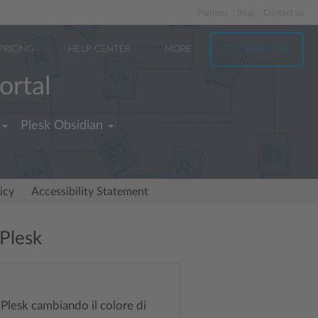
Partners
Blog
Contact us
PRICING
HELP CENTER
MORE
TRY FOR FREE
ortal
Plesk Obsidian
icy
Accessibility Statement
 Plesk
 Plesk cambiando il colore di