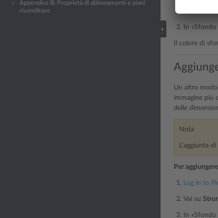
Appendice B: Proprietà di abbonamenti e piani
Vai su
Stru
rivenditore
In «Sfondo 
Il colore di sf
Aggiunge
Un altro modo 
immagine più c
delle dimension
Nota
L’aggiunta di
Per aggiungere
Log in to Pl
Vai su
Stru
In «Sfondo 