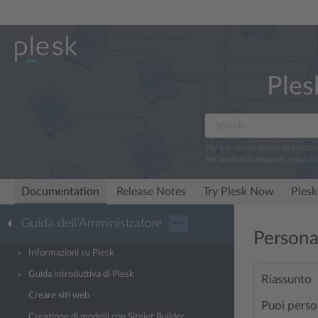
Ples
We log search terms to impro
For more information, read ou
Documentation
Release Notes
Try Plesk Now
Plesk
Guida dell’Amministratore
···
Persona
Informazioni su Plesk
Guida introduttiva di Plesk
Riassunto
Creare siti web
Puoi person
Creazione di modelli con Sitejet Builder