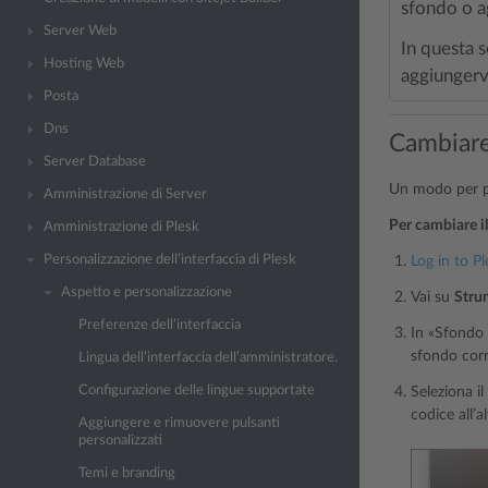
sfondo o 
Server Web
In questa 
Hosting Web
aggiungerv
Posta
Dns
Cambiare 
Server Database
Un modo per pe
Amministrazione di Server
Per cambiare il
Amministrazione di Plesk
Personalizzazione dell’interfaccia di Plesk
Log in to Pl
Aspetto e personalizzazione
Vai su
Stru
Preferenze dell’interfaccia
In «Sfondo 
sfondo corr
Lingua dell’interfaccia dell’amministratore.
Configurazione delle lingue supportate
Seleziona i
codice all’al
Aggiungere e rimuovere pulsanti
personalizzati
Temi e branding