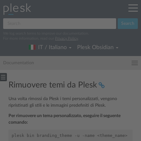
Search
We log search terms to improve our documentation.
For more information, read our
Privacy Policy
.
IT / Italiano
Plesk Obsidian
Documentation
Rimuovere temi da Plesk
Una volta rimossi da Plesk i temi personalizzati, vengono
ripristinati gli stili e le immagini predefiniti di Plesk.
Per rimuovere un tema personalizzato, eseguire il seguente
comando: