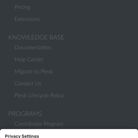
Pricing
Extensions
KNOWLEDGE BASE
Documentation
Help Center
Migrate to Plesk
Contact Us
Plesk Lifecycle Policy
PROGRAMS
Contributor Program
Partner Program