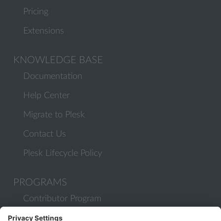
Pricing
Extensions
KNOWLEDGE BASE
Documentation
Help Center
Migrate to Plesk
Contact Us
Plesk Lifecycle Policy
PROGRAMS
Contributor Program
Partner Program