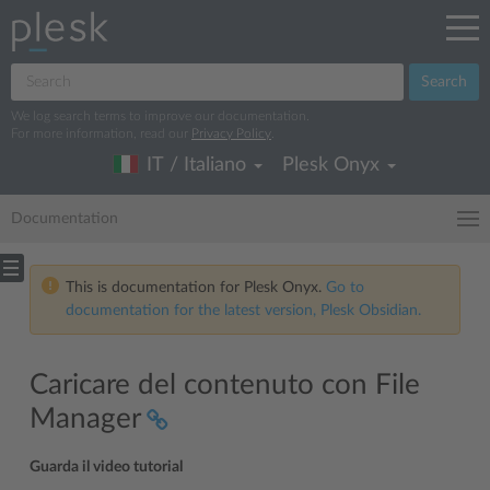
Search
We log search terms to improve our documentation.
For more information, read our
Privacy Policy
.
IT / Italiano
Plesk Onyx
Documentation
This is documentation for Plesk Onyx.
Go to
documentation for the latest version, Plesk Obsidian.
Caricare del contenuto con File
Manager
Guarda il video tutorial