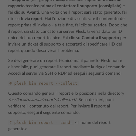
rapporto tecnico prima di contattare il supporto. (consigliata)
e
fai clic su
Avanti
. Una volta che il report sarà stato generato, fai
clic su
Invia report
. Hai l’opzione di visualizzare il contenuto del
report prima di inviarlo - a tale fine, fai clic su
scarica
. Dopo che
il report sia stato caricato sui server Plesk, ti verrà dato un ID
unico del tuo report tecnico. Fai clic su
Contatta il supporto
per
inviare un ticket di supporto e accertati di specificare l’ID del
report quando descriverai il problema.
Se devi generare un report tecnico ma il pannello Plesk non è
disponibile, puoi generare il report mediante la riga di comando.
Accedi al server via SSH o RDP ed esegui i seguenti comandi:
#
plesk
bin
report
--collect
Questo comando genera il report e lo posiziona nella directory
/usr/local/psa/var/reports/collected/
. Se lo desideri, puoi
verificare il contenuto del report. Per inviare il report al
supporto, esegui il seguente comando:
#
plesk
bin
report
--send=
<il nome del report
generato>