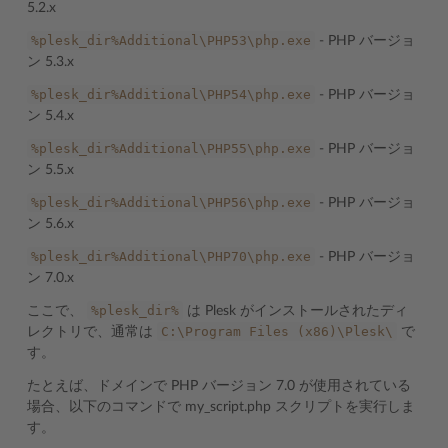
5.2.x
%plesk_dir%Additional\PHP53\php.exe
- PHP バージョ
ン 5.3.x
%plesk_dir%Additional\PHP54\php.exe
- PHP バージョ
ン 5.4.x
%plesk_dir%Additional\PHP55\php.exe
- PHP バージョ
ン 5.5.x
%plesk_dir%Additional\PHP56\php.exe
- PHP バージョ
ン 5.6.x
%plesk_dir%Additional\PHP70\php.exe
- PHP バージョ
ン 7.0.x
%plesk_dir%
ここで、
は Plesk がインストールされたディ
C:\Program
Files
(x86)\Plesk\
レクトリで、通常は
で
す。
たとえば、ドメインで PHP バージョン 7.0 が使用されている
場合、以下のコマンドで my_script.php スクリプトを実行しま
す。