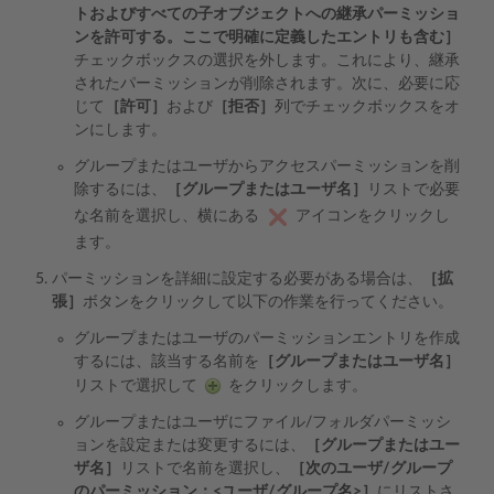
トおよびすべての子オブジェクトへの継承パーミッショ
ンを許可する。ここで明確に定義したエントリも含む］
チェックボックスの選択を外します。これにより、継承
されたパーミッションが削除されます。次に、必要に応
じて
［許可］
および
［拒否］
列でチェックボックスをオ
ンにします。
グループまたはユーザからアクセスパーミッションを削
除するには、
［グループまたはユーザ名］
リストで必要
な名前を選択し、横にある
アイコンをクリックし
ます。
パーミッションを詳細に設定する必要がある場合は、
［拡
張］
ボタンをクリックして以下の作業を行ってください。
グループまたはユーザのパーミッションエントリを作成
するには、該当する名前を
［グループまたはユーザ名］
リストで選択して
をクリックします。
グループまたはユーザにファイル/フォルダパーミッシ
ョンを設定または変更するには、
［グループまたはユー
ザ名］
リストで名前を選択し、
［次のユーザ/グループ
のパーミッション：<ユーザ/グループ名>］
にリストさ