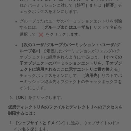
れたパーミッションに対して
［許可］
または
［拒否］
チ
ェックボックスをオンにします。
グループまたはユーザのパーミッションエントリを削除
するには、
［グループまたはユーザ名］
リストで名前を
選択して
をクリックします。
［次のユーザ/グループのパーミッション：<ユーザ/グ
ループ名>］
で定義したパーミッションがフォルダの子
オブジェクトに継承されるようにするには、
［すべての
子オブジェクトのパーミッションエントリを、子オブジ
ェクトに適用されるここに示すエントリに置き換える］
チェックボックスをオンにして、
［適用先］
リストでパ
ーミッション継承先オブジェクトのチェックボックスを
オンにします。
［OK］
をクリックします。
仮想ディレクトリ内のファイルとディレクトリへのアクセスを
制限するには：
［ウェブサイトとドメイン］
に進み、ウェブサイトのドメ
イン名を探します。