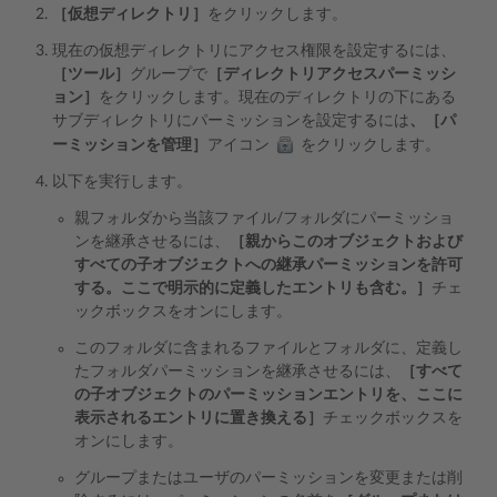
［仮想ディレクトリ］
をクリックします。
現在の仮想ディレクトリにアクセス権限を設定するには、
［ツール］
グループで
［ディレクトリアクセスパーミッシ
ョン］
をクリックします。現在のディレクトリの下にある
サブディレクトリにパーミッションを設定するには
、［パ
ーミッションを管理］
アイコン
をクリックします。
以下を実行します。
親フォルダから当該ファイル/フォルダにパーミッショ
ンを継承させるには、
［親からこのオブジェクトおよび
すべての子オブジェクトへの継承パーミッションを許可
する。ここで明示的に定義したエントリも含む。］
チェ
ックボックスをオンにします。
このフォルダに含まれるファイルとフォルダに、定義し
たフォルダパーミッションを継承させるには、
［すべて
の子オブジェクトのパーミッションエントリを、ここに
表示されるエントリに置き換える］
チェックボックスを
オンにします。
グループまたはユーザのパーミッションを変更または削