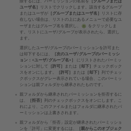
除するには、パーミッションの名前を
［グループまたは
ユーザ名］
リストでクリックします。該当するグループ
またはユーザが
［グループまたはユーザ名］
リストに存
在しない場合は、リストの上にあるメニューで必要なユ
ーザまたはグループ名を選択し、
をクリックしま
す。リストにユーザ/グループが表示されたら、選択し
ます。
選択したユーザ/グループのパーミッションを許可また
は却下するには、
［次のユーザ/グループのパーミッシ
ョン：<ユーザ/グループ名>］
にリストされたパーミッ
ションに対して
［許可］
または
［却下］
チェックボック
スをオンにします。
［許可］
または
［却下］
列でチェッ
クボックスがグレー表示されている場合、このパーミッ
ションは親フォルダから継承されたものです。
親フォルダから継承されたパーミッションを拒否するに
は、
［拒否］
列のチェックボックスをオンにします。こ
れにより、このファイルまたはフォルダに継承されたパ
ーミッションは上書きされます。
親フォルダから「拒否」設定が継承されたパーミッショ
ンを「許可」に変更するには、
［親からこのオブジェク