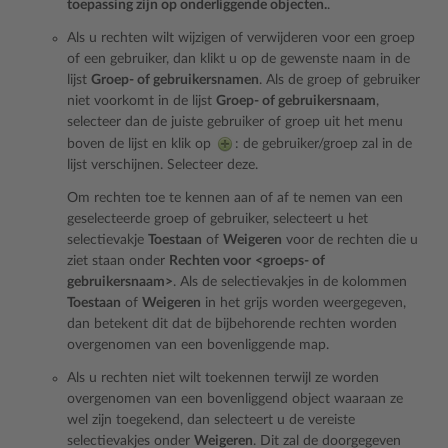
toepassing zijn op onderliggende objecten.
.
Als u rechten wilt wijzigen of verwijderen voor een groep
of een gebruiker, dan klikt u op de gewenste naam in de
lijst
Groep- of gebruikersnamen
. Als de groep of gebruiker
niet voorkomt in de lijst
Groep- of gebruikersnaam
,
selecteer dan de juiste gebruiker of groep uit het menu
boven de lijst en klik op
: de gebruiker/groep zal in de
lijst verschijnen. Selecteer deze.
Om rechten toe te kennen aan of af te nemen van een
geselecteerde groep of gebruiker, selecteert u het
selectievakje
Toestaan
of
Weigeren
voor de rechten die u
ziet staan onder
Rechten voor
<groeps- of
gebruikersnaam>
. Als de selectievakjes in de kolommen
Toestaan
of
Weigeren
in het grijs worden weergegeven,
dan betekent dit dat de bijbehorende rechten worden
overgenomen van een bovenliggende map.
Als u rechten niet wilt toekennen terwijl ze worden
overgenomen van een bovenliggend object waaraan ze
wel zijn toegekend, dan selecteert u de vereiste
selectievakjes onder
Weigeren
. Dit zal de doorgegeven