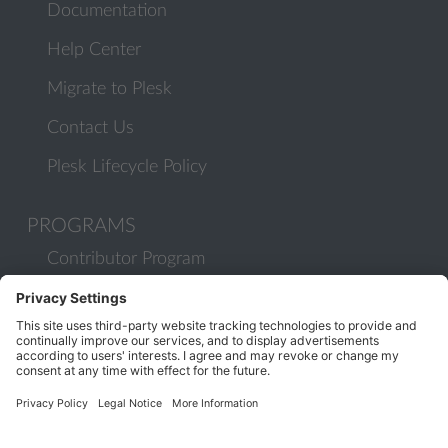
Documentation
Help Center
Migrate to Plesk
Contact Us
Plesk Lifecycle Policy
PROGRAMS
Contributor Program
Partner Program
COMMUNITY
Blog
Forums