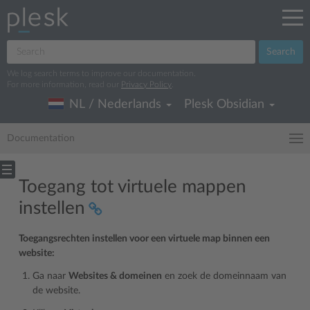
Search
We log search terms to improve our documentation.
For more information, read our
Privacy Policy
.
NL / Nederlands
Plesk Obsidian
Documentation
Toegang tot virtuele mappen
instellen
Toegangsrechten instellen voor een virtuele map binnen een
website:
Ga naar
Websites & domeinen
en zoek de domeinnaam van
de website.