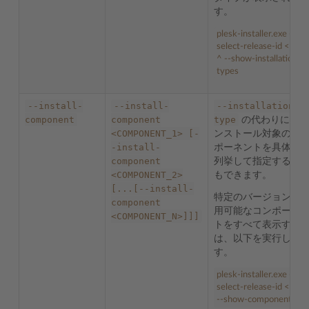
す。
plesk-installer.exe --
select-release-id
<
ID
>
^
--show-installation-
types
--install-
--install-
--installation-
component
component
type
の代わりに、イ
<COMPONENT_1>
[-
ンストール対象のコ
-install-
ポーネントを具体的
component
列挙して指定するこ
<COMPONENT_2>
もできます。
[...[--install-
特定のバージョンで
component
用可能なコンポーネ
<COMPONENT_N>]]]
トをすべて表示する
は、以下を実行しま
す。
plesk-installer.exe --
select-release-id
<
ID
>
--show-components