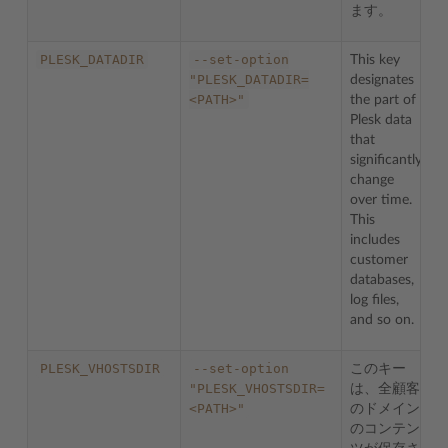
ます。
PLESK_DATADIR
--set-option
This key
"PLESK_DATADIR=
designates
<PATH>"
the part of
Plesk data
that
significantly
change
over time.
This
includes
customer
databases,
log files,
and so on.
PLESK_VHOSTSDIR
--set-option
このキー
"PLESK_VHOSTSDIR=
は、全顧客
<PATH>"
のドメイン
のコンテン