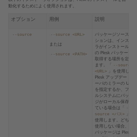
動化するためによく使用されます。
オプション
用例
説明
--source
--source
<URL>
パッケージソースオ
ションは、インスト
または
ラがインストール対
の Plesk パッケージを
--source
<PATH>
取得する場所を定義
--source
ます。「
<URL>
」を使用して
Plesk アップデートサ
ーバのミラーの URL
を指定するか、ファ
ルシステムにパッケ
ジがローカル保存さ
--
ている場合は「
source
<パス>
」を
使用します。どちら
使用しない場合、Ples
パッケージは Plesk ア