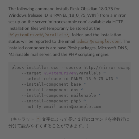
The following command installs Plesk Obsidian 18.0.75 for
Windows (release ID is 'PANEL_18_0_75_WIN') from a mirror
set up on the server 'mirror.example.com' available via HTTP.
Installation files will temporarily be stored at the
%SystemDrive%\Parallels\
folder, and the installation
admin@example.com
status will be reported to the email
. The
installed components are base Plesk packages, Microsoft DNS,
MailEnable mail server, and the PHP scripting engine.
plesk-installer.exe --source http://mirror.example.
   --target 
%SystemDrive%
\Parallels 
^
   --select-release-id PANEL_18_0_75_WIN 
^
   --install-component base 
^
   --install-component dns 
^
   --install-component mailenable 
^
   --install-component php5 
^
^
（キャラット
文字によって長い 1 行のコマンドを複数行に
分けて読みやすくすることができます。）