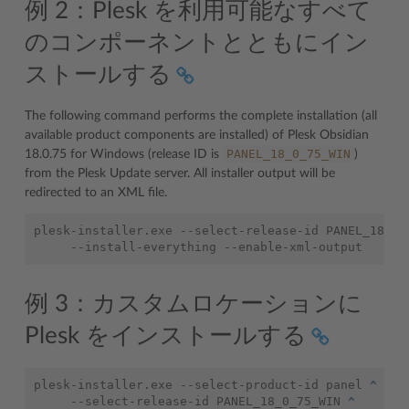
例 2：Plesk を利用可能なすべて
のコンポーネントとともにイン
ストールする
The following command performs the complete installation (all
available product components are installed) of Plesk Obsidian
PANEL_18_0_75_WIN
18.0.75 for Windows (release ID is
)
from the Plesk Update server. All installer output will be
redirected to an XML file.
plesk-installer.exe --select-release-id PANEL_18_0_
例 3：カスタムロケーションに
Plesk をインストールする
plesk-installer.exe --select-product-id panel 
^
    --select-release-id PANEL_18_0_75_WIN 
^