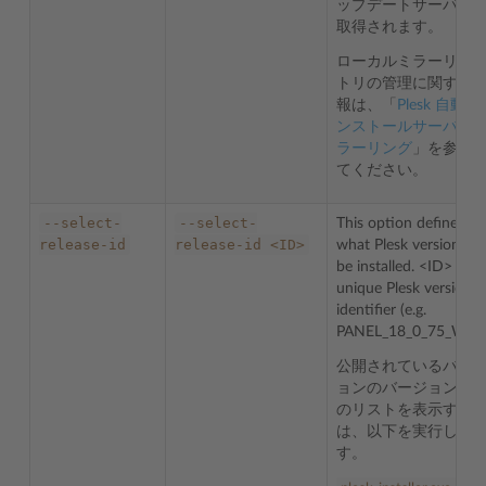
ップデートサーバか
取得されます。
ローカルミラーリポ
トリの管理に関する
報は、「
Plesk 自動イ
ンストールサーバの
ラーリング
」を参照
てください。
--select-
--select-
This option defines
release-id
release-id
<ID>
what Plesk version will
be installed. <ID> is a
unique Plesk version
identifier (e.g.
PANEL_18_0_75_WIN)
公開されているバー
ョンのバージョン ID
のリストを表示する
は、以下を実行しま
す。