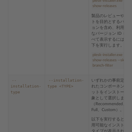
plesk-installer.exe --
show-releases
製品のレビューやテ
トを目的とするバー
ョンを含め、利用可
なバージョン ID をす
べて表示するには、
下を実行します。
plesk-installer.exe --
show-releases --skip-
branch-filter
--
--installation-
いずれかの事前定義
installation-
type
<TYPE>
れたコンポーネント
type
ットをインストール
象として選択します
（Recommended、
Full、Custom）。
以下を実行すると、
用可能なインストー
タイプが表示されま