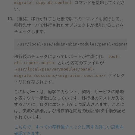
migrator
copy-db-content
コマンドを使用してくださ
い。
（推奨）移行が終了した後で以下のコマンドを実行して、
移行先サーバで移行されたオブジェクトが機能することを
チェックします。
/usr/local/psa/admin/sbin/modules/panel-migrator
test-
移行後のチェックによってレポートが生成され、
all-report.<date>
という名前のファイルが
/usr/local/psa/var/modules/panel-
migrator/sessions/<migration-session>/
ディレク
トリに保存されます。
このレポートは、顧客アカウント、契約、サービスの階層
を表すツリー構造になっています。移行後のテストが失敗
するごとに、ログにエントリが 1 つ記入されます。これに
は、失敗の詳細および潜在的な問題の検証/解決手順が記述
されています。
こちらで、すべての移行後チェックに関する詳しい説明を
確認できます
。