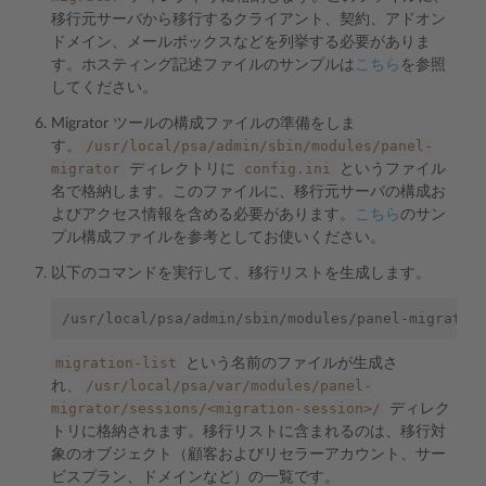
移行元サーバから移行するクライアント、契約、アドオン
ドメイン、メールボックスなどを列挙する必要がありま
す。ホスティング記述ファイルのサンプルは
こちら
を参照
してください。
Migrator ツールの構成ファイルの準備をしま
/usr/local/psa/admin/sbin/modules/panel-
す。
migrator
config.ini
ディレクトリに
というファイル
名で格納します。このファイルに、移行元サーバの構成お
よびアクセス情報を含める必要があります。
こちら
のサン
プル構成ファイルを参考としてお使いください。
以下のコマンドを実行して、移行リストを生成します。
/usr/local/psa/admin/sbin/modules/panel-migrator
migration-list
という名前のファイルが生成さ
/usr/local/psa/var/modules/panel-
れ、
migrator/sessions/<migration-session>/
ディレク
トリに格納されます。移行リストに含まれるのは、移行対
象のオブジェクト（顧客およびリセラーアカウント、サー
ビスプラン、ドメインなど）の一覧です。