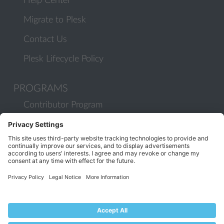
Help Center
Migrate to Plesk
Contact Us
Plesk Lifecycle Policy
PROGRAMS
Contributor Program
Partner Program
COMMUNITY
Blog
Forums
Plesk University